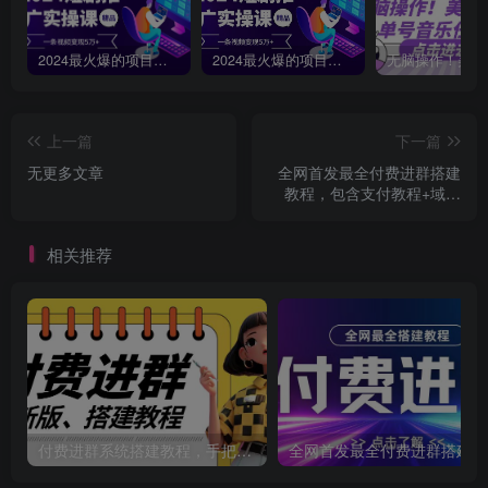
2024最火爆的项目短剧推广实操课，一条视频变现5万+【附软件工具】
2024最火爆的项目短剧推广实操课 一条视频变现5万+(附软件工具
上一篇
下一篇
无更多文章
全网首发最全付费进群搭建
教程，包含支付教程+域名
+内部设置教程+源码【揭
秘】
相关推荐
付费进群系统搭建教程，手把手课程【源码+技术+课程】【揭秘】
全网