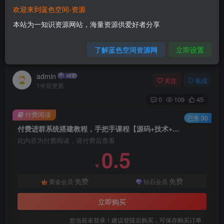
欢迎来到蓝色空间-资源
首页
源码搭建
正文
本站为一知识资源网站，海量资源供爱好者分享
付费进群系统搭建教程，手把手课程【源码+技术
了解蓝色空间资源网
立即设置
+课程】【揭秘】
admin
关注
私信
1年前更新
0
109
45
付费阅读
已售 30
付费进群系统搭建教程，手把手课程【源码+技术+课程】【揭秘】
此内容为付费阅读，请付费后查看
0.5
￥
免费
免费
黄金会员
钻石会员
立即购买
您当前未登录！建议登陆后购买，可保存购买订单