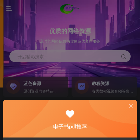
优质的网络资源
及时的网络信息为你创造优良的服务
开启精彩搜索
蓝色资源
教程资源
原创资源内容精选...
各类教程视频音频等资源...
源码搭建
素材资源
NEW
各类源码搭建...
海量素材,资源分享...
电子书pdf推荐
软件下载
电子书籍
GO
计算机 移动设备 软件下载....
电子书籍下载...