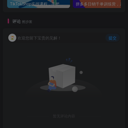
TikTokShop实战课程，手把手教你低成本启动，东南亚无货源玩法全解析
拼多多日销千单训练营，从0开始带你做好拼多
评论
抢沙发
欢迎您留下宝贵的见解！
提交
暂无评论内容