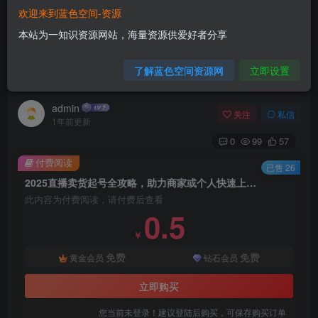
欢迎来到蓝色空间-资源
首页
电商运营
正文
本站为一知识资源网站，海量资源供爱好者分享
2025直播卖货起号全攻略，助力商家或个人快速
了解蓝色空间资源网
立即设置
上手，全程干货
admin
关注
私信
1年前更新
0
99
57
付费阅读
已售 26
2025直播卖货起号全攻略，助力商家或个人快速上手，全程干货
此内容为付费阅读，请付费后查看
0.5
￥
免费
免费
黄金会员
钻石会员
立即购买
您当前未登录！建议登陆后购买，可保存购买订单