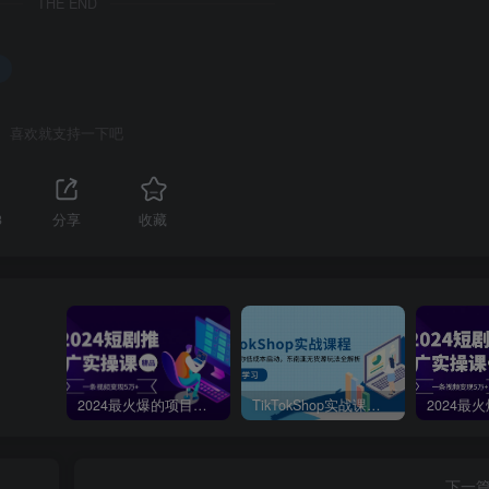
THE END
喜欢就支持一下吧
3
分享
收藏
2024最火爆的项目短剧推广实操课，一条视频变现5万+【附软件工具】
TikTokShop实战课程，手把手教你低成本启动，东南亚无货源玩法全解析
下一