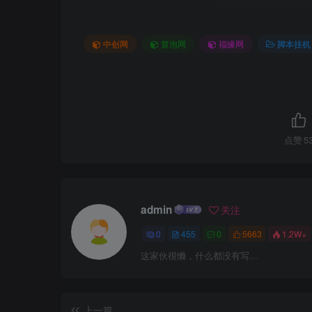
中创网
冒泡网
福缘网
脚本挂机
点赞
5
admin
关注
0
455
0
5663
1.2W+
这家伙很懒，什么都没有写...
上一篇