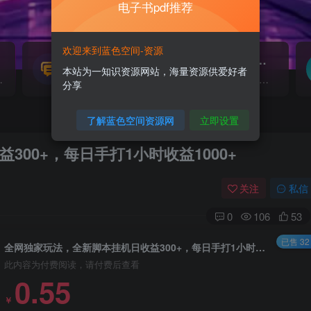
电子书pdf推荐
欢迎来到蓝色空间-资源
源码搭建
素材资源
NEW
本站为一知识资源网站，海量资源供爱好者
源...
各类源码搭建...
海量素材,资源分享...
分享
了解蓝色空间资源网
立即设置
00+，每日手打1小时收益1000+
关注
私信
0
106
53
已售 32
全网独家玩法，全新脚本挂机日收益300+，每日手打1小时收益1000+
此内容为付费阅读，请付费后查看
0.55
￥