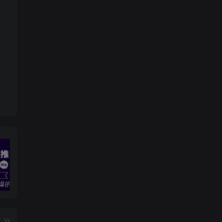
2024最火爆的项目短剧推广实操课 一条视频变现5万+(附软件工具
无脑操作！美女视频混剪，单号音乐任务轻松日入3张+
全职宝妈在小红书卖DeepSeek提示词，一天收益1k
篇