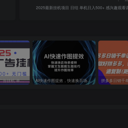
2025最新挂机项目 日结 单机日入500+ 感兴趣观看
2025最新全自动广告挂机 单机500+实操分享 小白可无脑操作
AI快速作图提效，快速换百场景模特，掌握文生图图生图技巧，提升作图效率