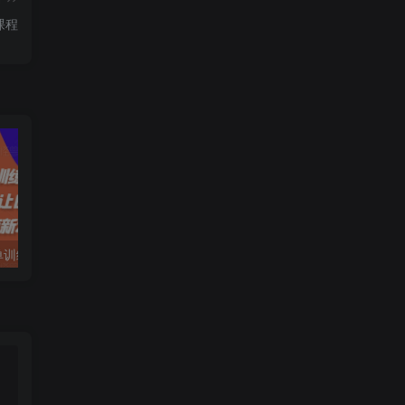
课程
拼多多日销千单训练营，从0开始带你做好拼多多，让日销千单可以快速复制(更新25年4月)
电脑挂机应用下载，单机每天俩小时300+管道收益每天轻松日入1000+