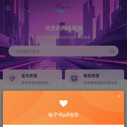
优质的网络资源
及时的网络信息为你创造优良的服务
开启精彩搜索
蓝色资源
教程资源
原创资源内容精选...
各类教程视频音频等资源...
源码搭建
素材资源
NEW
各类源码搭建...
海量素材,资源分享...
电子书pdf推荐
软件下载
电子书籍
GO
计算机 移动设备 软件下载....
电子书籍下载...