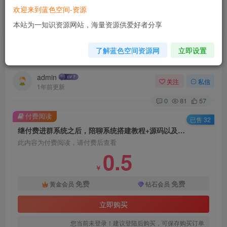
欢迎来到蓝色空间-资源
首页
源码搭建
正文
本站为一知识资源网站，海量资源供爱好者分享
继付费进群系统之后，陪聊系统搭建教程+源码以
了解蓝色空间资源网
立即设置
及变现思路
admin
关注
私信
1年前更新
0
81
57
付费阅读
已售 32
继付费进群系统之后，陪聊系统搭建教程+源码以及变现思路
此内容为付费阅读，请付费后查看
0.5
￥
免费
免费
黄金会员
钻石会员
立即购买
您当前未登录！建议登陆后购买，可保存购买订单