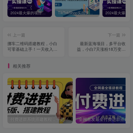
2024最火爆的项目短剧推广实操课，一条视频变现5万+【附软件工具】
TikTokShop实战课程，手把手教你低成本启动，东南亚无货源玩法全解析
上一篇
下一篇
挪车二维码搭建教程，小白
最新蓝海项目，多平台收
可零基础上手！一天收入
益，小白7天涨粉18万变现
500+，(附源码
9000+
相关推荐
付费进群系统搭建教程，手把手课程【源码+技术+课程】【揭秘】
全网