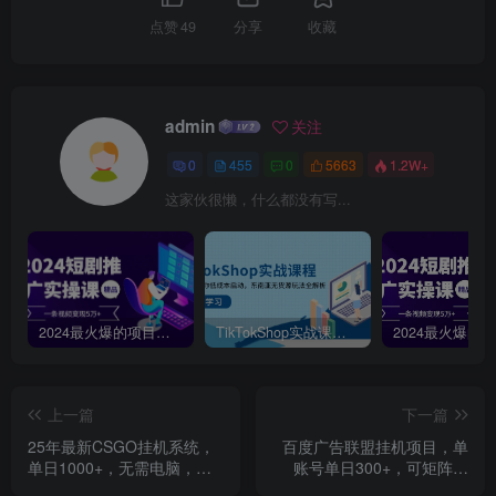
点赞
49
分享
收藏
admin
关注
0
455
0
5663
1.2W+
这家伙很懒，什么都没有写...
2024最火爆的项目短剧推广实操课，一条视频变现5万+【附软件工具】
TikTokShop实战课程，手把手教你低成本启动，东南亚无货源玩法全解析
上一篇
下一篇
25年最新CSGO挂机系统，
百度广告联盟挂机项目，单
单日1000+，无需电脑，无
账号单日300+，可矩阵多
需养号，0基础可上手
开，无脑操作长期稳定！