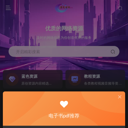
优质的网络资源
及时的网络信息为你创造优良的服务
开启精彩搜索
蓝色资源
教程资源
原创资源内容精选...
各类教程视频音频等资源...
源码搭建
素材资源
NEW
各类源码搭建...
海量素材,资源分享...
电子书pdf推荐
软件下载
电子书籍
GO
计算机 移动设备 软件下载....
电子书籍下载...