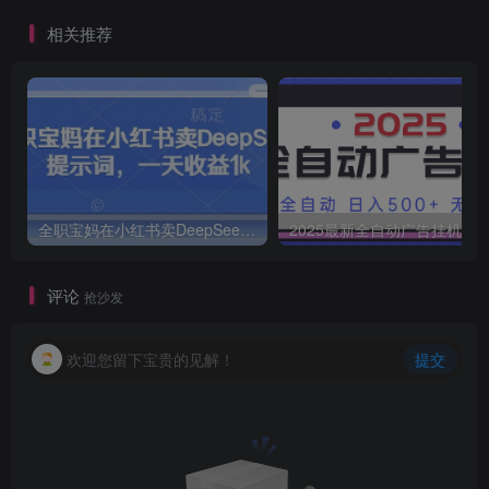
相关推荐
全职宝妈在小红书卖DeepSeek提示词，一天收益1k
2025最新全自动广告挂机 单机
评论
抢沙发
欢迎您留下宝贵的见解！
提交