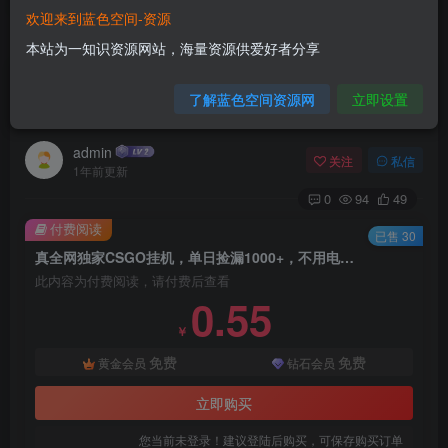
欢迎来到蓝色空间-资源
首页
脚本挂机
正文
本站为一知识资源网站，海量资源供爱好者分享
真全网独家CSGO挂机，单日捡漏1000+，不用电
了解蓝色空间资源网
立即设置
脑，不用养号
admin
关注
私信
1年前更新
0
94
49
付费阅读
已售 30
真全网独家CSGO挂机，单日捡漏1000+，不用电脑，不用养号
此内容为付费阅读，请付费后查看
0.55
￥
免费
免费
黄金会员
钻石会员
立即购买
您当前未登录！建议登陆后购买，可保存购买订单