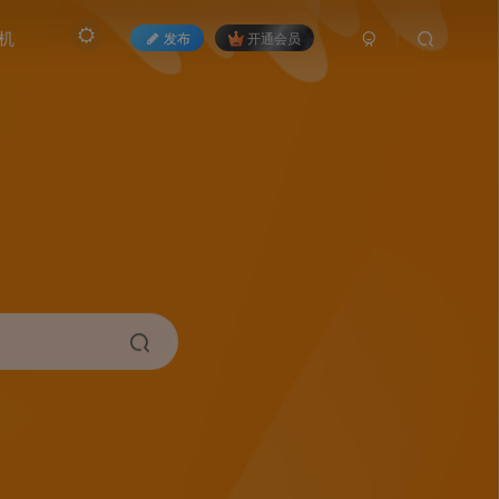
机
发布
开通会员