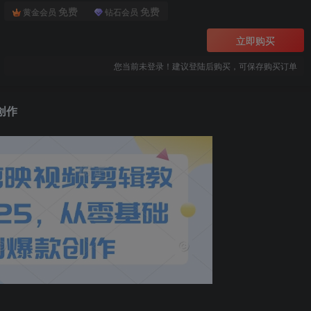
免费
免费
黄金会员
钻石会员
立即购买
您当前未登录！建议登陆后购买，可保存购买订单
创作