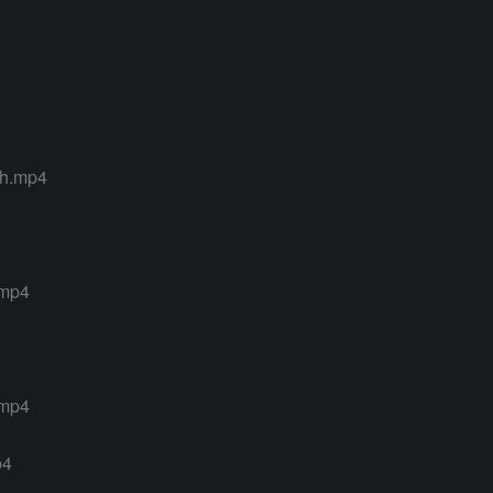
.mp4
mp4
mp4
4