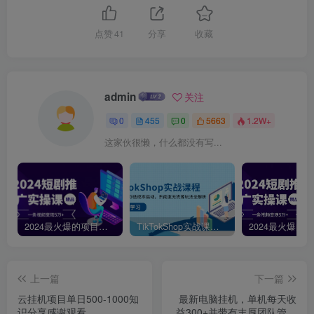
点赞
41
分享
收藏
admin
关注
0
455
0
5663
1.2W+
这家伙很懒，什么都没有写...
2024最火爆的项目短剧推广实操课，一条视频变现5万+【附软件工具】
TikTokShop实战课程，手把手教你低成本启动，东南亚无货源玩法全解析
上一篇
下一篇
云挂机项目单日500-1000知
最新电脑挂机，单机每天收
识分享感谢观看
益300+并带有丰厚团队管道