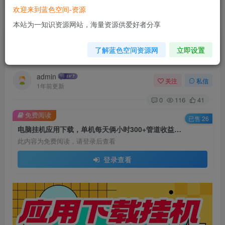
欢迎来到蓝色空间-资源
首页
脚本挂机
正文
本站为一知识资源网站，海量资源供爱好者分享
电脑挂机应用下载，单机每天俩小时300+管道收
了解蓝色空间资源网
立即设置
益每天轻松日入1000+
admin
关注
私信
1年前更新
0
116
41
免费阅读
已售 26
电脑挂机应用下载，单机每天俩小时300+管道收益每天轻松日入1000+
此内容为免费阅读，请登录后查看
登录查看