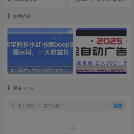
收益
相关推荐
全职宝妈在小红书卖DeepSeek提示词，一天收益1k
2025最新全自动广告挂机 单机
评论
抢沙发
欢迎您留下宝贵的见解！
提交