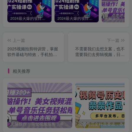
2024最火爆的项目短剧推广实操课，一条视频变现5万+【附软件工具】
2024最火爆的项目短剧推广实操课 一条视频变现5万+(附软件工具
上一篇
下一篇
2025视频拍剪特训营，掌握
不需要我们去想文案，也不
软件基础与特效，手机拍摄
需要我们去剪辑视频，日引
剪辑一站式提升
500+精准创业粉，方法大揭
秘
相关推荐
无脑操作！美女视频混剪，单号音乐任务轻松日入3张+
视频