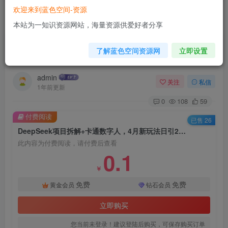
欢迎来到蓝色空间-资源
首页
教程资源
正文
本站为一知识资源网站，海量资源供爱好者分享
DeepSeek项目拆解+卡通数字人，4月新玩法日引
了解蓝色空间资源网
立即设置
200+创业粉十分钟一条混剪日稳定四位数变现
admin
关注
私信
1年前更新
0
108
59
付费阅读
已售 26
DeepSeek项目拆解+卡通数字人，4月新玩法日引200+创业粉十分钟一条混剪日稳定四位数变现
此内容为付费阅读，请付费后查看
0.1
￥
免费
免费
黄金会员
钻石会员
立即购买
您当前未登录！建议登陆后购买，可保存购买订单