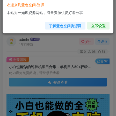
欢迎来到蓝色空间-资源
首页
脚本挂机
正文
本站为一知识资源网站，海量资源供爱好者分享
小白也能做的纯挂机项目合集，单机日入50+轻轻
了解蓝色空间资源网
立即设置
松松
admin
关注
私信
1年前更新
0
96
51
免费阅读
已售 32
小白也能做的纯挂机项目合集，单机日入50+轻轻松松
此内容为免费阅读，请登录后查看
登录查看