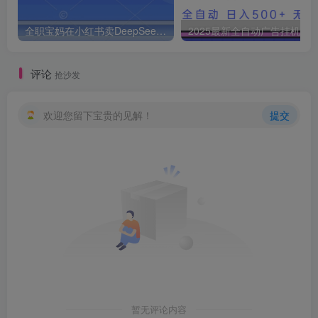
全职宝妈在小红书卖DeepSeek提示词，一天收益1k
2025最新全自动广告挂机 单机
评论
抢沙发
欢迎您留下宝贵的见解！
提交
暂无评论内容