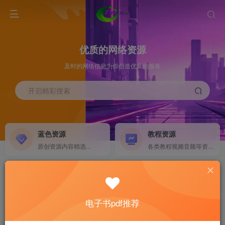
优质的网络资源
及时的网络信息为你创造优良的服务
开启精彩搜索
蓝色资源
教程资源
原创资源内容精选...
各类教程视频音频等资源...
源码搭建
素材资源
NEW
各类源码搭建...
海量素材,资源分享...
电子书pdf推荐
软件下载
电子书籍
GO
计算机 移动设备 软件下载....
电子书籍下载...