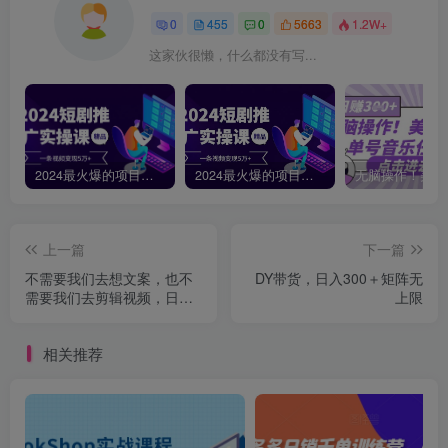
0
455
0
5663
1.2W+
这家伙很懒，什么都没有写...
2024最火爆的项目短剧推广实操课，一条视频变现5万+【附软件工具】
2024最火爆的项目短剧推广实操课 一条视频变现5万+(附软件工具
上一篇
下一篇
不需要我们去想文案，也不
DY带货，日入300＋矩阵无
需要我们去剪辑视频，日引
上限
500+精准创业粉，方法大揭
秘
相关推荐