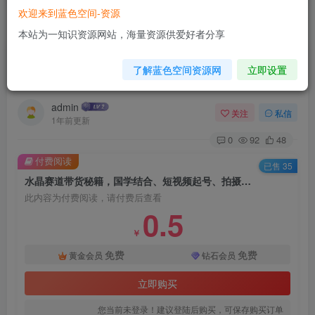
欢迎来到蓝色空间-资源
首页
电商运营
正文
本站为一知识资源网站，海量资源供爱好者分享
水晶赛道带货秘籍，国学结合、短视频起号、拍摄
了解蓝色空间资源网
立即设置
技巧、直播话术等内容
admin
关注
私信
1年前更新
0
92
48
付费阅读
已售 35
水晶赛道带货秘籍，国学结合、短视频起号、拍摄技巧、直播话术等内容
此内容为付费阅读，请付费后查看
0.5
￥
免费
免费
黄金会员
钻石会员
立即购买
您当前未登录！建议登陆后购买，可保存购买订单