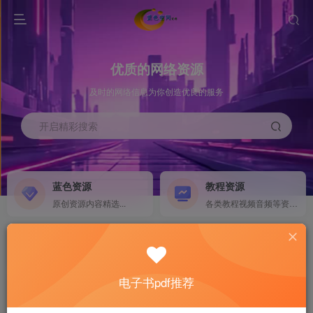
优质的网络资源
及时的网络信息为你创造优良的服务
开启精彩搜索
蓝色资源
教程资源
原创资源内容精选...
各类教程视频音频等资源...
源码搭建
素材资源
NEW
各类源码搭建...
海量素材,资源分享...
电子书pdf推荐
软件下载
电子书籍
GO
计算机 移动设备 软件下载....
电子书籍下载...