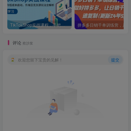
TikTokShop实战课程，手把手教你低成本启动，东南亚无货源玩法全解析
拼多多日销千单训练营，从0开始带你做好拼多
评论
抢沙发
欢迎您留下宝贵的见解！
提交