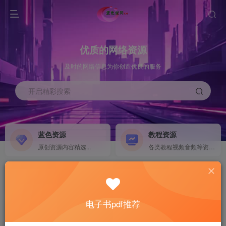
优质的网络资源
及时的网络信息为你创造优良的服务
开启精彩搜索
蓝色资源
教程资源
原创资源内容精选...
各类教程视频音频等资源...
源码搭建
素材资源
NEW
各类源码搭建...
海量素材,资源分享...
电子书pdf推荐
软件下载
电子书籍
GO
计算机 移动设备 软件下载....
电子书籍下载...