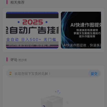
相关推荐
2025最新全自动广告挂机 单机500+实操分享 小白可无脑操作
AI快速作
评论
抢沙发
欢迎您留下宝贵的见解！
提交