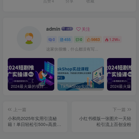
点赞
4
分享
收藏
admin
关注
0
455
0
5663
1.2W+
这家伙很懒，什么都没有写...
2024最火爆的项目短剧推广实操课，一条视频变现5万+【附软件工具】
TikTokShop实战课程，手把手教你低成本启动，东南亚无货源玩法全解析
上一篇
下一篇
小和尚2025年实用引流秘
小红书模版一张图片一天轻
籍！单日轻松引500+高质量
松引流上百创业粉
创业粉，日变现800+，...