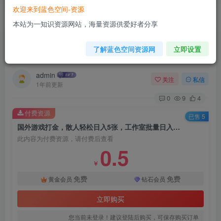
欢迎来到蓝色空间-资源
首页
未分类
正文
本站为一知识资源网站，海量资源供爱好者分享
国外游戏打金，散人轻松日入5张，工作室批量日
了解蓝色空间资源网
立即设置
入过万不是梦
admin
关注
私信
1年前更新
0
9
4
付费资源
已售 5
国外游戏打金，散人轻松日入5张，工作室批量日入过万不是梦
此内容为付费资源，请付费后查看
0.5
￥
免费
免费
黄金会员
钻石会员
立即购买
您当前未登录！建议登陆后购买，可保存购买订单