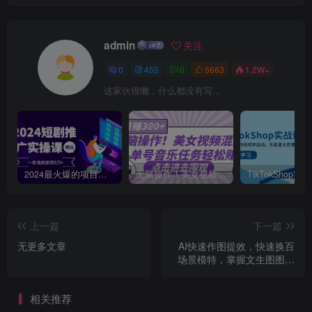
admin
关注
0
455
0
5663
1.2W+
这家伙很懒，什么都没有写...
2024最火爆的项目短剧推广实操课，一条视频变现5万+【附软件工具】
无脑操作！美女视频混剪，单号音乐任务轻松日入3张+
上一篇
下一篇
无更多文章
AI快速作图提效，快速换百
场景模特，掌握文生图图生
图技巧，提升作图效率
相关推荐