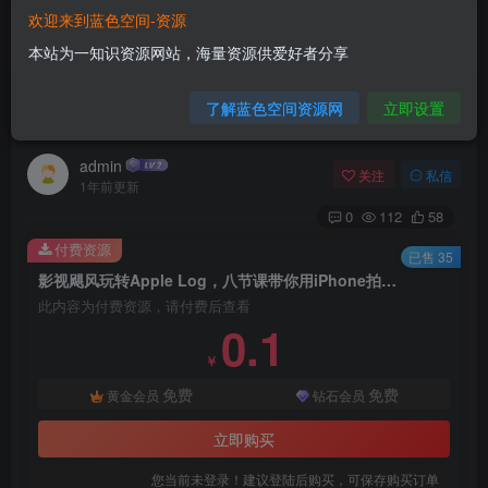
欢迎来到蓝色空间-资源
首页
AI技术
正文
本站为一知识资源网站，海量资源供爱好者分享
影视飓风玩转Apple Log，八节课带你用iPhone
了解蓝色空间资源网
立即设置
拍出电影感！【无水印版】
admin
关注
私信
1年前更新
0
112
58
付费资源
已售 35
影视飓风玩转Apple Log，八节课带你用iPhone拍出电影感！【无水印版】
此内容为付费资源，请付费后查看
0.1
￥
免费
免费
黄金会员
钻石会员
立即购买
您当前未登录！建议登陆后购买，可保存购买订单