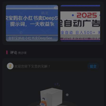
全职宝妈在小红书卖DeepSeek提示词，一天收益1k
2025最新全自动广告挂机 单机
评论
抢沙发
欢迎您留下宝贵的见解！
提交