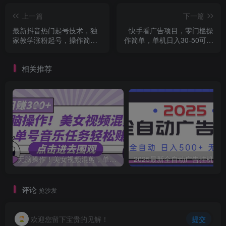
上一篇
下一篇
最新抖音热门起号技术，独
快手看广告项目，零门槛操
家教学涨粉起号，操作简
作简单，单机日入30-50可批
单，包落地包变现
量放
相关推荐
无脑操作！美女视频混剪，单号音乐任务轻松日入3张+
2025最新全自动广告挂机 单机
评论
抢沙发
欢迎您留下宝贵的见解！
提交