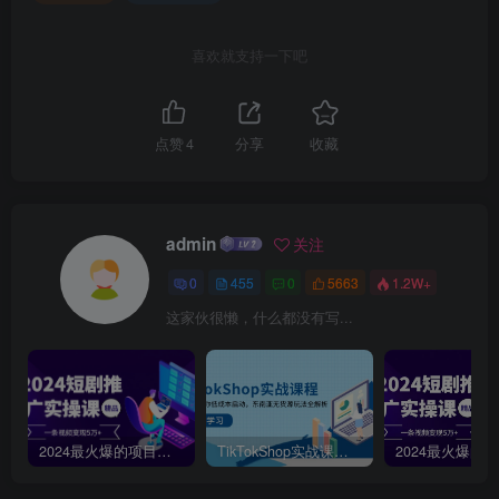
喜欢就支持一下吧
点赞
4
分享
收藏
admin
关注
0
455
0
5663
1.2W+
这家伙很懒，什么都没有写...
2024最火爆的项目短剧推广实操课，一条视频变现5万+【附软件工具】
TikTokShop实战课程，手把手教你低成本启动，东南亚无货源玩法全解析