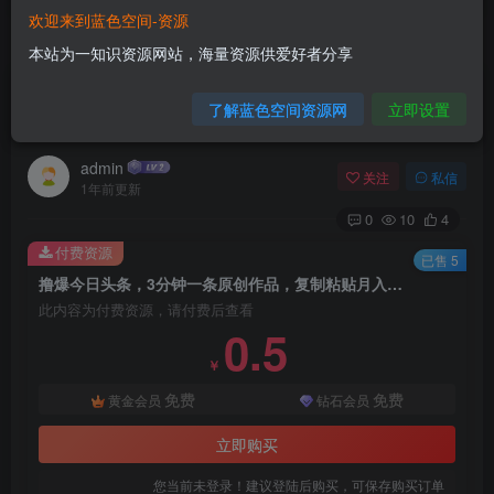
欢迎来到蓝色空间-资源
首页
自媒体类
正文
本站为一知识资源网站，海量资源供爱好者分享
撸爆今日头条，3分钟一条原创作品，复制粘贴月
了解蓝色空间资源网
立即设置
入6000+，可矩阵
admin
关注
私信
1年前更新
0
10
4
付费资源
已售 5
撸爆今日头条，3分钟一条原创作品，复制粘贴月入6000+，可矩阵
此内容为付费资源，请付费后查看
0.5
￥
免费
免费
黄金会员
钻石会员
立即购买
您当前未登录！建议登陆后购买，可保存购买订单