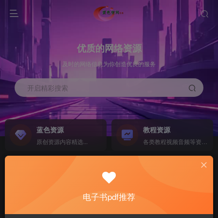
优质的网络资源
及时的网络信息为你创造优良的服务
开启精彩搜索
蓝色资源
教程资源
原创资源内容精选...
各类教程视频音频等资源...
源码搭建
素材资源
NEW
各类源码搭建...
海量素材,资源分享...
电子书pdf推荐
软件下载
电子书籍
GO
计算机 移动设备 软件下载....
电子书籍下载...