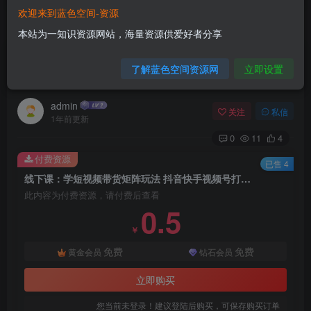
欢迎来到蓝色空间-资源
首页
电商运营
正文
本站为一知识资源网站，海量资源供爱好者分享
线下课：学短视频带货矩阵玩法 抖音快手视频号
了解蓝色空间资源网
立即设置
打法定向突破，摆脱缺号困扰
admin
关注
私信
1年前更新
0
11
4
付费资源
已售 4
线下课：学短视频带货矩阵玩法 抖音快手视频号打法定向突破，摆脱缺号困扰
此内容为付费资源，请付费后查看
0.5
￥
免费
免费
黄金会员
钻石会员
立即购买
您当前未登录！建议登陆后购买，可保存购买订单