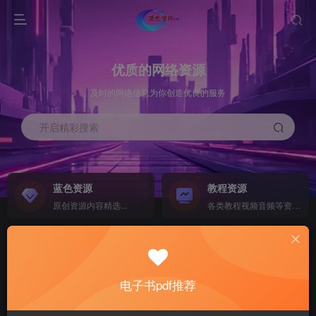
优质的网络资源
及时的网络信息为你创造优良的服务
开启精彩搜索
蓝色资源
教程资源
原创资源内容精选...
各类教程视频音频等资源...
源码搭建
素材资源
NEW
各类源码搭建...
海量素材,资源分享...
电子书pdf推荐
软件下载
电子书籍
GO
计算机 移动设备 软件下载....
电子书籍下载...