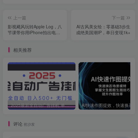
上一篇
下一篇
影视飓风玩转Apple Log，八
AI古风美女绘：零基础3步生
节课带你用iPhone拍出电影
成绝美国潮IP，单日变现1k+
感！【无水印版】
相关推荐
2025最新全自动广告挂机 单机500+实操分享 小白可无脑操作
AI快速作
评论
抢沙发