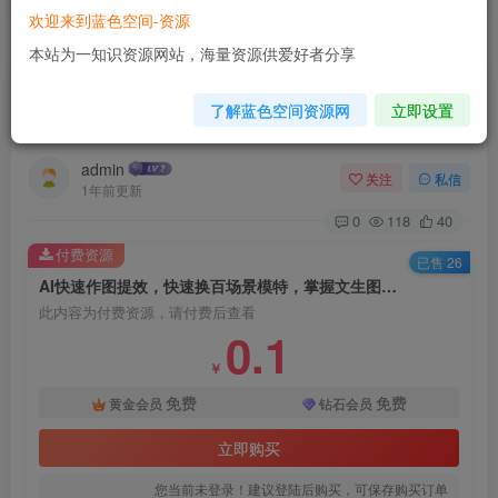
欢迎来到蓝色空间-资源
首页
AI技术
正文
本站为一知识资源网站，海量资源供爱好者分享
AI快速作图提效，快速换百场景模特，掌握文生图
了解蓝色空间资源网
立即设置
图生图技巧，提升作图效率
admin
关注
私信
1年前更新
0
118
40
付费资源
已售 26
AI快速作图提效，快速换百场景模特，掌握文生图图生图技巧，提升作图效率
此内容为付费资源，请付费后查看
0.1
￥
免费
免费
黄金会员
钻石会员
立即购买
您当前未登录！建议登陆后购买，可保存购买订单