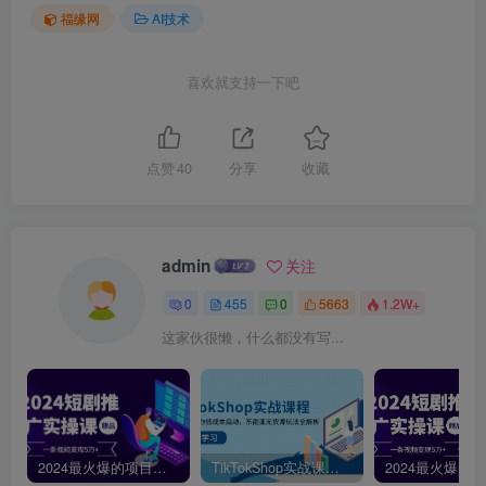
福缘网
AI技术
喜欢就支持一下吧
点赞
40
分享
收藏
admin
关注
0
455
0
5663
1.2W+
这家伙很懒，什么都没有写...
2024最火爆的项目短剧推广实操课，一条视频变现5万+【附软件工具】
TikTokShop实战课程，手把手教你低成本启动，东南亚无货源玩法全解析