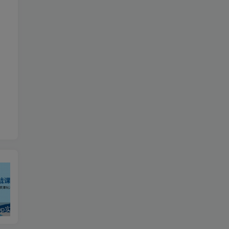
TikTokShop实战课程，手把手教你低成本启动，东南亚无货源玩法全解析
2024最火爆的项目短剧推广实操课 一条视频变现5万+(附软件工具
全职宝妈在小红书卖DeepSeek提示词，一天收益1k