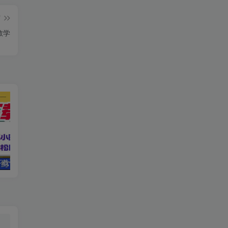
篇
教学
电脑挂机应用下载，单机每天俩小时300+管道收益每天轻松日入1000+
零撸项目，同程旅行优惠券回收，一单赚5~30元【保姆级教程】