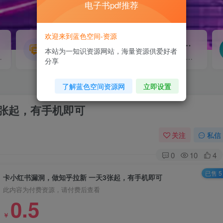
电子书pdf推荐
欢迎来到蓝色空间-资源
源码搭建
素材资源
NEW
本站为一知识资源网站，海量资源供爱好者
源...
各类源码搭建...
海量素材,资源分享...
分享
了解蓝色空间资源网
立即设置
3张起，有手机即可
关注
私信
0
10
4
已售 5
卡小红书漏洞，做知乎拉新 一天3张起，有手机即可
此内容为付费资源，请付费后查看
0.5
￥