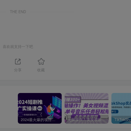
THE END
喜欢就支持一下吧
分享
收藏
2024最火爆的项目短剧推广实操课，一条视频变现5万+【附软件工具】
无脑操作！美女视频混剪，单号音乐任务轻松日入3张+