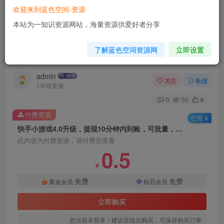
欢迎来到蓝色空间-资源
首页
自媒体类
正文
本站为一知识资源网站，海量资源供爱好者分享
快手小游戏4.0升级，提现10分钟内到账，可批
了解蓝色空间资源网
立即设置
量，可放大，小白可轻松上…
admin
关注
私信
1年前更新
0
10
4
付费资源
已售 4
快手小游戏4.0升级，提现10分钟内到账，可批量，可放大，小白可轻松上…
此内容为付费资源，请付费后查看
0.5
￥
免费
免费
黄金会员
钻石会员
立即购买
您当前未登录！建议登陆后购买，可保存购买订单