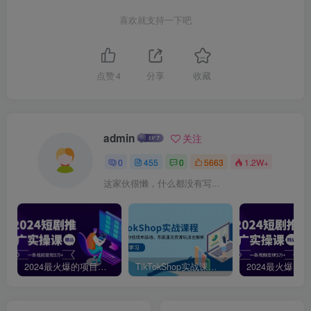
喜欢就支持一下吧
点赞
4
分享
收藏
admin
关注
0
455
0
5663
1.2W+
这家伙很懒，什么都没有写...
2024最火爆的项目短剧推广实操课，一条视频变现5万+【附软件工具】
TikTokShop实战课程，手把手教你低成本启动，东南亚无货源玩法全解析