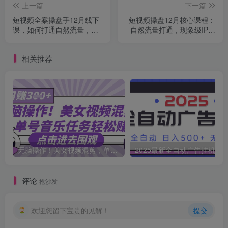
上一篇
下一篇
短视频全案操盘手12月线下
短视频操盘12月核心课程：
课，如何打通自然流量，成
自然流量打通，现象级IP养
为现象级IP必修课，操盘手
成，实战经验分享
实战经验
相关推荐
无脑操作！美女视频混剪，单号音乐任务轻松日入3张+
2025最新全自动广告挂机 单机
评论
抢沙发
欢迎您留下宝贵的见解！
提交