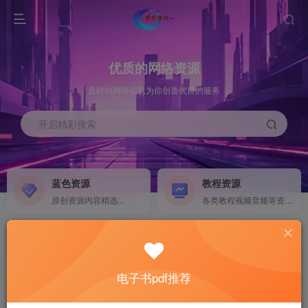
优质的网络资源
及时的网络信息为你创造优良的服务
开启精彩搜索
蓝色资源
教程资源
原创资源内容精选...
各类教程视频音频等资源...
源码搭建
素材资源
NEW
各类源码搭建...
海量素材,资源分享...
电子书pdf推荐
软件下载
电子书籍
GO
计算机 移动设备 软件下载....
电子书籍下载...