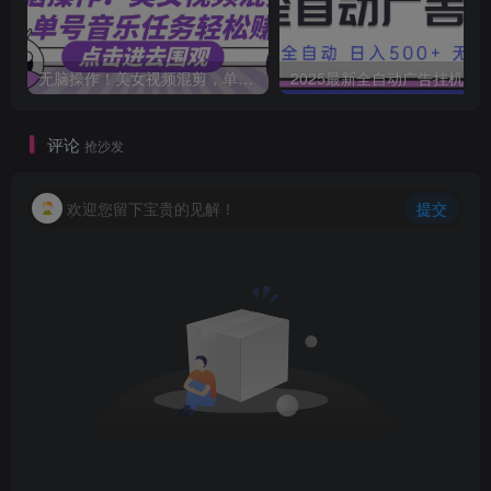
无脑操作！美女视频混剪，单号音乐任务轻松日入3张+
2025最新全自动广告挂机 单机
评论
抢沙发
欢迎您留下宝贵的见解！
提交