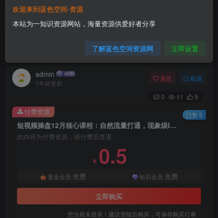
欢迎来到蓝色空间-资源
首页
自媒体类
正文
本站为一知识资源网站，海量资源供爱好者分享
短视频操盘12月核心课程：自然流量打通，现象级
了解蓝色空间资源网
立即设置
IP养成，实战经验分享
admin
关注
私信
1年前更新
0
11
5
付费资源
已售 5
短视频操盘12月核心课程：自然流量打通，现象级IP养成，实战经验分享
此内容为付费资源，请付费后查看
0.5
￥
免费
免费
黄金会员
钻石会员
立即购买
您当前未登录！建议登陆后购买，可保存购买订单