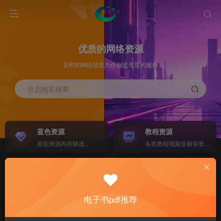
优质的网络资源
及时的网络信息为你创造优良的服务
开启精彩搜索
蓝色资源
教程资源
原创资源内容精选...
各类教程视频音频等资源...
源码搭建
素材资源
NEW
各类源码搭建...
海量素材,资源分享...
电子书pdf推荐
软件下载
电子书籍
GO
计算机 移动设备 软件下载....
电子书籍下载...