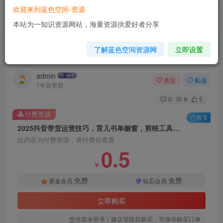
欢迎来到蓝色空间-资源
首页
电商运营
正文
本站为一知识资源网站，海量资源供爱好者分享
2025抖音带货运营技巧，育儿书单橱窗，剪映工
了解蓝色空间资源网
立即设置
具使用，视频拍摄发布
admin
关注
私信
1年前更新
0
8
5
付费资源
已售 5
2025抖音带货运营技巧，育儿书单橱窗，剪映工具使用，视频拍摄发布
此内容为付费资源，请付费后查看
0.5
￥
免费
免费
黄金会员
钻石会员
立即购买
您当前未登录！建议登陆后购买，可保存购买订单