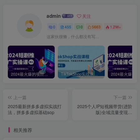
admin
关注
0
455
0
5663
1.2W+
这家伙很懒，什么都没有写...
2024最火爆的项目短剧推广实操课，一条视频变现5万+【附软件工具】
TikTokShop实战课程，手把手教你低成本启动，东南亚无货源玩法全解析
上一篇
下一篇
2025最新拼多多虚拟实战打
2025个人IP短视频带货(进阶
法，拼多多虚拟基础sop
版)全域流量变现，
deepseek千川爆单进阶课
相关推荐