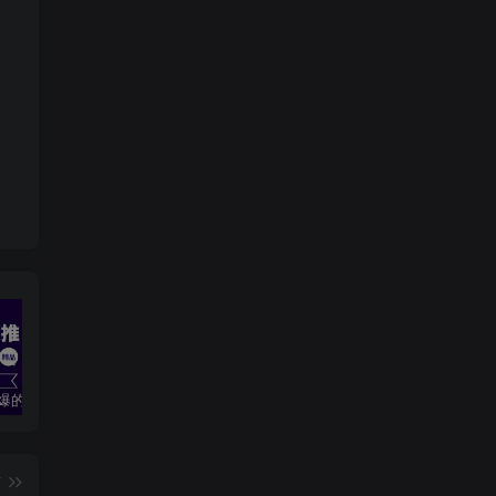
2024最火爆的项目短剧推广实操课 一条视频变现5万+(附软件工具
无脑操作！美女视频混剪，单号音乐任务轻松日入3张+
全职宝妈在小红书卖DeepSeek提示词，一天收益1k
篇