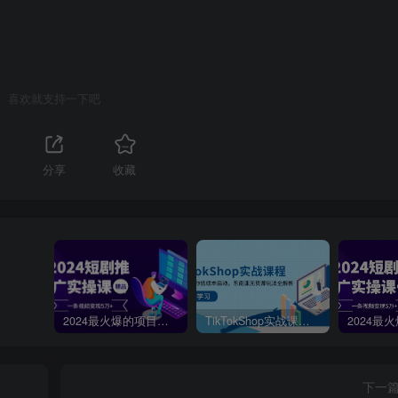
喜欢就支持一下吧
分享
收藏
2024最火爆的项目短剧推广实操课，一条视频变现5万+【附软件工具】
TikTokShop实战课程，手把手教你低成本启动，东南亚无货源玩法全解析
下一