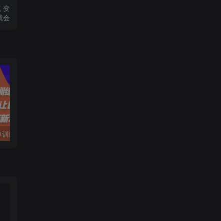
 变
就会
拼多多日销千单训练营，从0开始带你做好拼多多，让日销千单可以快速复制(更新25年4月)
电脑挂机应用下载，单机每天俩小时300+管道收益每天轻松日入1000+