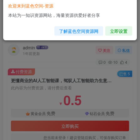
欢迎来到蓝色空间-资源
首页
AI技术
正文
本站为一知识资源网站，海量资源供爱好者分享
更懂商业的AI人工智能课，驾驭人工智能助力生意
了解蓝色空间资源网
立即设置
增长(更新116节)
admin
关注
私信
1年前更新
0
10
4
付费资源
已售 5
更懂商业的AI人工智能课，驾驭人工智能助力生意增长(更新116节)
此内容为付费资源，请付费后查看
0.5
￥
免费
免费
黄金会员
钻石会员
立即购买
您当前未登录！建议登陆后购买，可保存购买订单