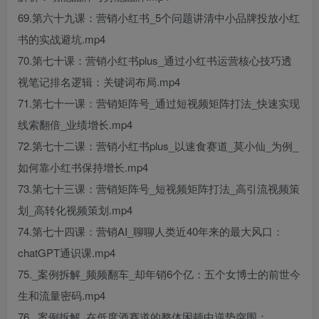
69.第六十九课：营销小红书_5个问题讲清中小品牌投放小红
书的实战避坑.mp4
70.第七十课：营销小红书plus_通过小红书运营核心技巧透
视笔记排名逻辑：关键词布局.mp4
71.第七十一课：营销矩阵号_通过短视频矩阵打法_快速实现
线索翻倍_业绩增长.mp4
72.第七十二课：营销小红书plus_以速食赛道_莫小仙_为例_
如何靠小红书保持增长.mp4
73.第七十三课：营销矩阵号_短视频矩阵打法_高引流视频策
划_高转化视频策划.mp4
74.第七十四课：营销AI_聊聊人类近40年来的最大风口：
chatGPT通识课.mp4
75._案例拆解_频频翻车_却年销6个亿：五个女博士的前世今
生和流量密码.mp4
76._案例拆解_在低度酒赛道的整体困顿中逆势突围：