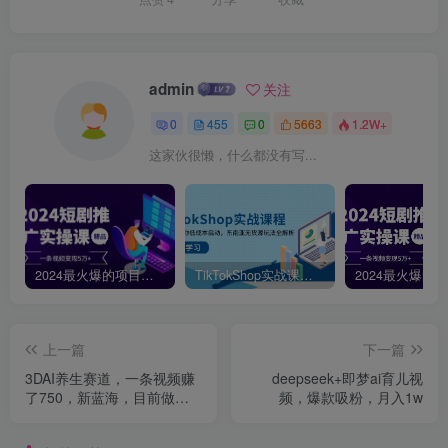
admin
关注
0
455
0
5663
1.2W+
这家伙很懒，什么都没有写...
2024最火爆的项目短剧推广实操课，一条视频变现5万+【附软件工具】
TikTokShop实战课程，手把手教你低成本启动，东南亚无货源玩法全解析
上一篇
下一篇
3DAI养生赛道，一条视频赚
deepseek+即梦ai育儿视
了750，新蓝海，目前做的
频，爆款吸粉，月入1w
人不多！