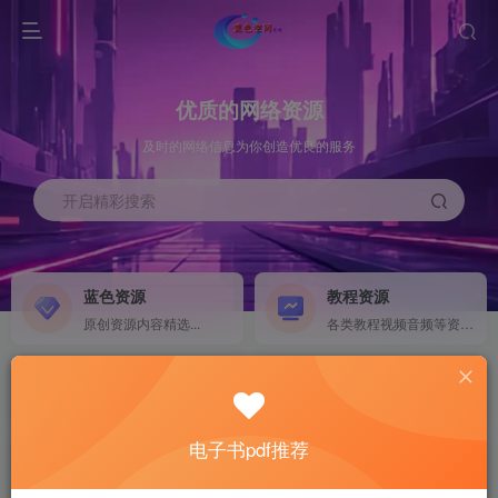
优质的网络资源
及时的网络信息为你创造优良的服务
开启精彩搜索
蓝色资源
教程资源
原创资源内容精选...
各类教程视频音频等资源...
源码搭建
素材资源
NEW
各类源码搭建...
海量素材,资源分享...
电子书pdf推荐
软件下载
电子书籍
GO
计算机 移动设备 软件下载....
电子书籍下载...