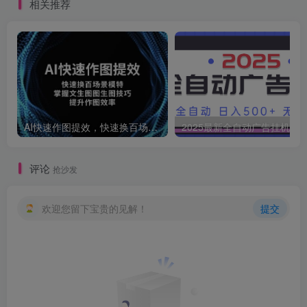
相关推荐
AI快速作图提效，快速换百场景模特，掌握文生图图生图技巧，提升作图效率
2025最新全自动广告挂机 单机
评论
抢沙发
欢迎您留下宝贵的见解！
提交