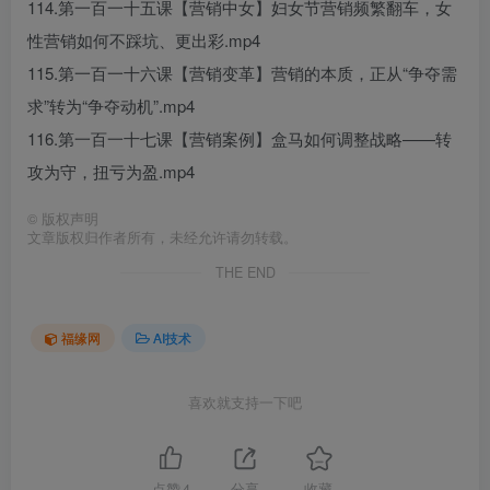
114.第一百一十五课【营销中女】妇女节营销频繁翻车，女
性营销如何不踩坑、更出彩.mp4
115.第一百一十六课【营销变革】营销的本质，正从“争夺需
求”转为“争夺动机”.mp4
116.第一百一十七课【营销案例】盒马如何调整战略——转
攻为守，扭亏为盈.mp4
©
版权声明
文章版权归作者所有，未经允许请勿转载。
THE END
福缘网
AI技术
喜欢就支持一下吧
点赞
4
分享
收藏