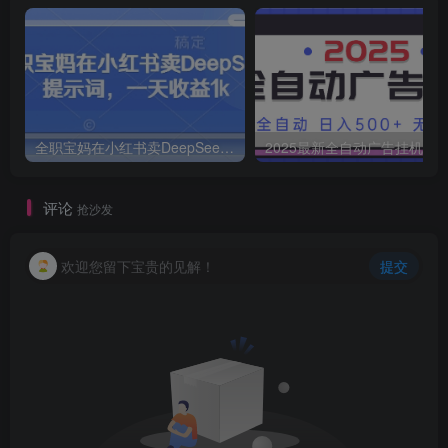
全职宝妈在小红书卖DeepSeek提示词，一天收益1k
2025最新全自动广告挂机 单机
评论
抢沙发
欢迎您留下宝贵的见解！
提交