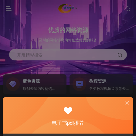
优质的网络资源
及时的网络信息为你创造优良的服务
开启精彩搜索
蓝色资源
教程资源
原创资源内容精选...
各类教程视频音频等资源...
源码搭建
素材资源
NEW
各类源码搭建...
海量素材,资源分享...
电子书pdf推荐
软件下载
电子书籍
GO
计算机 移动设备 软件下载....
电子书籍下载...