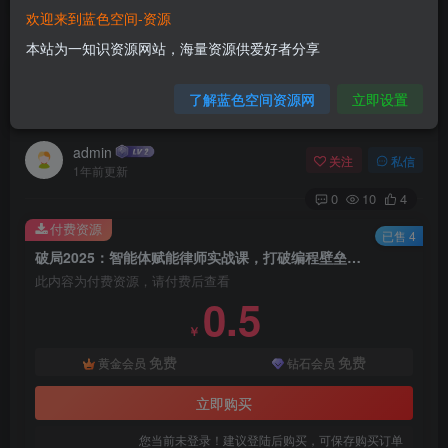
欢迎来到蓝色空间-资源
首页
网赚项目
正文
本站为一知识资源网站，海量资源供爱好者分享
破局2025：智能体赋能律师实战课，打破编程壁
了解蓝色空间资源网
立即设置
垒，完成复杂任务，沉淀专属知识，赋能律师实务
admin
关注
私信
1年前更新
0
10
4
付费资源
已售 4
破局2025：智能体赋能律师实战课，打破编程壁垒，完成复杂任务，沉淀专属知识，赋能律师实务
此内容为付费资源，请付费后查看
0.5
￥
免费
免费
黄金会员
钻石会员
立即购买
您当前未登录！建议登陆后购买，可保存购买订单