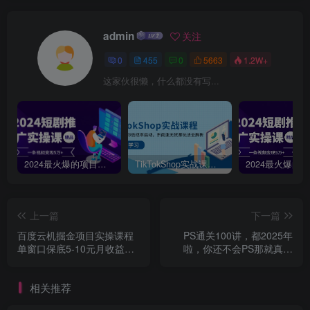
admin
关注
0
455
0
5663
1.2W+
这家伙很懒，什么都没有写...
2024最火爆的项目短剧推广实操课，一条视频变现5万+【附软件工具】
TikTokShop实战课程，手把手教你低成本启动，东南亚无货源玩法全解析
上一篇
下一篇
百度云机掘金项目实操课程
PS通关100讲，都2025年
单窗口保底5-10元月收益单
啦，你还不会PS那就真的
窗口150+【揭秘】
out啦
相关推荐