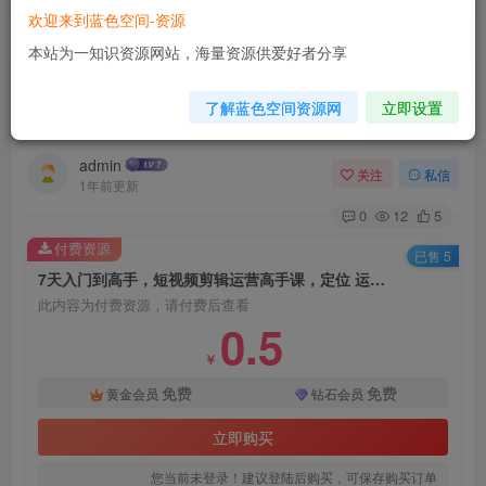
欢迎来到蓝色空间-资源
首页
电商运营
正文
本站为一知识资源网站，海量资源供爱好者分享
7天入门到高手，短视频剪辑运营高手课，定位 运
了解蓝色空间资源网
立即设置
营 引|流 变现，0基础小白一学就会
admin
关注
私信
1年前更新
0
12
5
付费资源
已售 5
7天入门到高手，短视频剪辑运营高手课，定位 运营 引|流 变现，0基础小白一学就会
此内容为付费资源，请付费后查看
0.5
￥
免费
免费
黄金会员
钻石会员
立即购买
您当前未登录！建议登陆后购买，可保存购买订单