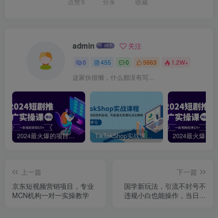
点赞
5
分享
收藏
admin
关注
0
455
0
5663
1.2W+
这家伙很懒，什么都没有写...
2024最火爆的项目短剧推广实操课，一条视频变现5万+【附软件工具】
TikTokShop实战课程，手把手教你低成本启动，东南亚无货源玩法全解析
上一篇
下一篇
京东短视频营销项目，专业
国学新玩法，引流不封号不
MCN机构一对一实操教学
违规小白也能操作，当日就
能变现