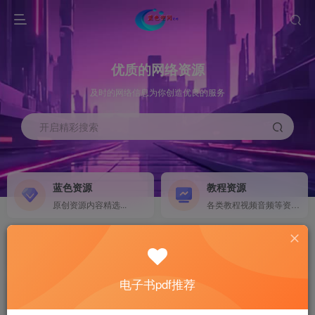
优质的网络资源
及时的网络信息为你创造优良的服务
开启精彩搜索
蓝色资源
教程资源
原创资源内容精选...
各类教程视频音频等资源...
源码搭建
素材资源
NEW
各类源码搭建...
海量素材,资源分享...
电子书pdf推荐
软件下载
电子书籍
GO
计算机 移动设备 软件下载....
电子书籍下载...