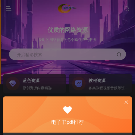
优质的网络资源
及时的网络信息为你创造优良的服务
开启精彩搜索
蓝色资源
教程资源
原创资源内容精选...
各类教程视频音频等资源...
源码搭建
素材资源
NEW
各类源码搭建...
海量素材,资源分享...
电子书pdf推荐
软件下载
电子书籍
GO
计算机 移动设备 软件下载....
电子书籍下载...