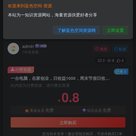
欢迎来到蓝色空间-资源
首页
电商运营
正文
本站为一知识资源网站，海量资源供爱好者分享
一台电脑，在家创业，日收益1000，周末节假日
了解蓝色空间资源网
立即设置
收益还会更高
admin
关注
私信
1年前更新
0
8
4
付费资源
已售 4
一台电脑，在家创业，日收益1000，周末节假日收益还会更高
此内容为付费资源，请付费后查看
0.8
￥
免费
免费
黄金会员
钻石会员
立即购买
您当前未登录！建议登陆后购买，可保存购买订单