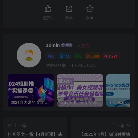
点赞
4
分享
收藏
admin
关注
0
455
0
5663
1.2W+
这家伙很懒，什么都没有写...
2024最火爆的项目短剧推广实操课，一条视频变现5万+【附软件工具】
无脑操作！美女视频混剪，单号音乐任务轻松日入3张+
上一篇
下一篇
抖音图文带货【4月新课】基
【2025年4月】知识付费镰