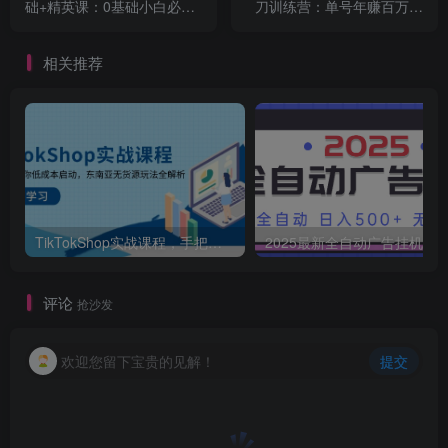
础+精英课：0基础小白必学
刀训练营：单号年赚百万的
掌握各赛道带货技巧
超级IP孵化术
相关推荐
TikTokShop实战课程，手把手教你低成本启动，东南亚无货源玩法全解析
2025最新全自动广告挂机 单机
评论
抢沙发
欢迎您留下宝贵的见解！
提交