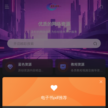
优质的网络资源
及时的网络信息为你创造优良的服务
开启精彩搜索
蓝色资源
教程资源
原创资源内容精选...
各类教程视频音频等资源...
源码搭建
素材资源
NEW
各类源码搭建...
海量素材,资源分享...
电子书pdf推荐
软件下载
电子书籍
GO
计算机 移动设备 软件下载....
电子书籍下载...