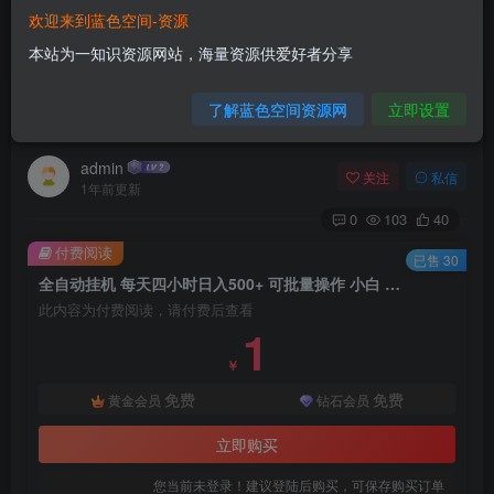
欢迎来到蓝色空间-资源
首页
脚本挂机
正文
本站为一知识资源网站，海量资源供爱好者分享
全自动挂机 每天四小时日入500+ 可批量操作 小白
了解蓝色空间资源网
立即设置
可快速上手
admin
关注
私信
1年前更新
0
103
40
付费阅读
已售 30
全自动挂机 每天四小时日入500+ 可批量操作 小白 可快速上手
此内容为付费阅读，请付费后查看
1
￥
免费
免费
黄金会员
钻石会员
立即购买
您当前未登录！建议登陆后购买，可保存购买订单