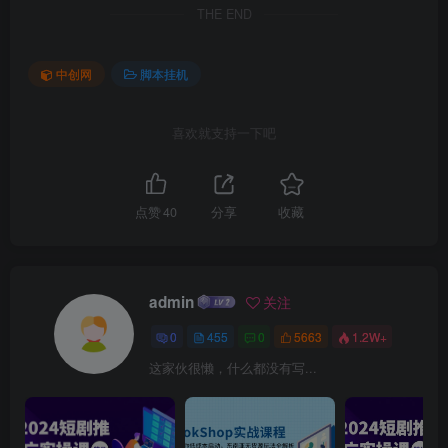
THE END
中创网
脚本挂机
喜欢就支持一下吧
点赞
40
分享
收藏
admin
关注
0
455
0
5663
1.2W+
这家伙很懒，什么都没有写...