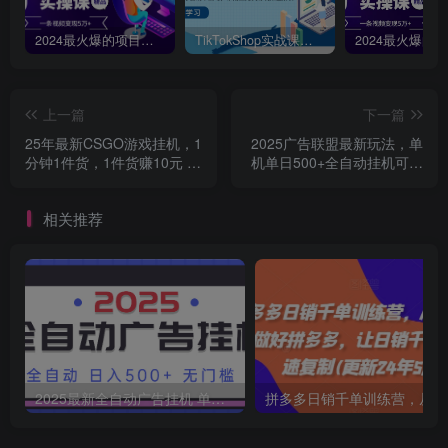
2024最火爆的项目短剧推广实操课，一条视频变现5万+【附软件工具】
TikTokShop实战课程，手把手教你低成本启动，东南亚无货源玩法全解析
上一篇
下一篇
25年最新CSGO游戏挂机，1
2025广告联盟最新玩法，单
分钟1件货，1件货赚10元 纯
机单日500+全自动挂机可矩
手机操作 无需游戏经验
阵放大，新手小白快...
相关推荐
2025最新全自动广告挂机 单机500+实操分享 小白可无脑操作
拼多多日销千单训练营，从0开始带你做好拼多