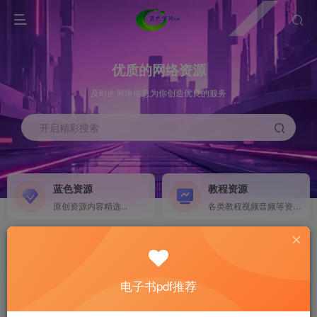
优质的网络资源
及时的网络信息为你创造优良的服务
开启精彩搜索
蓝色资源
教程资源
原创资源内容精选...
各类教程视频音频等资源...
源码搭建
素材资源
NEW
各类源码搭建...
海量素材,资源分享...
电子书pdf推荐
软件下载
电子书籍
GO
计算机 移动设备 软件下载....
电子书籍下载...