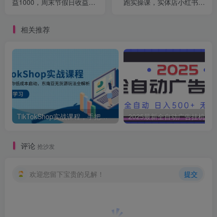
益1000，周末节假日收益还
跑实操课，实体店小红书获
会更高
客教程
相关推荐
TikTokShop实战课程，手把手教你低成本启动，东南亚无货源玩法全解析
2025最新全自动广告挂机 单机
评论
抢沙发
欢迎您留下宝贵的见解！
提交