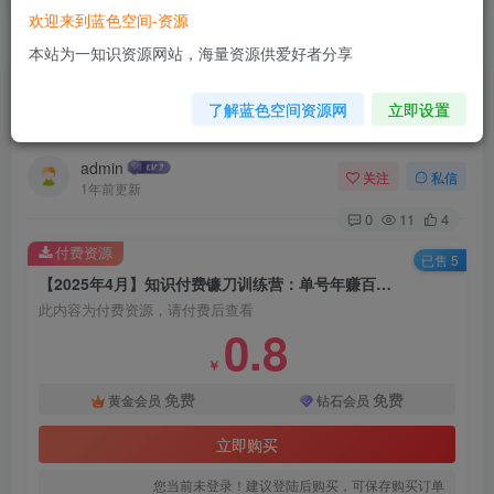
欢迎来到蓝色空间-资源
首页
电商运营
正文
本站为一知识资源网站，海量资源供爱好者分享
【2025年4月】知识付费镰刀训练营：单号年赚百
了解蓝色空间资源网
立即设置
万的超级IP孵化术
admin
关注
私信
1年前更新
0
11
4
付费资源
已售 5
【2025年4月】知识付费镰刀训练营：单号年赚百万的超级IP孵化术
此内容为付费资源，请付费后查看
0.8
￥
免费
免费
黄金会员
钻石会员
立即购买
您当前未登录！建议登陆后购买，可保存购买订单