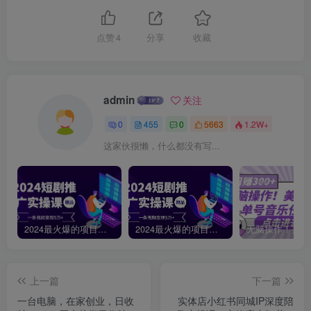
点赞
4
分享
收藏
admin
关注
0
455
0
5663
1.2W+
这家伙很懒，什么都没有写...
2024最火爆的项目短剧推广实操课，一条视频变现5万+【附软件工具】
2024最火爆的项目短剧推广实操课 一条视频变现5万+(附软件工具
上一篇
下一篇
一台电脑，在家创业，日收
实体店小红书同城IP深度陪