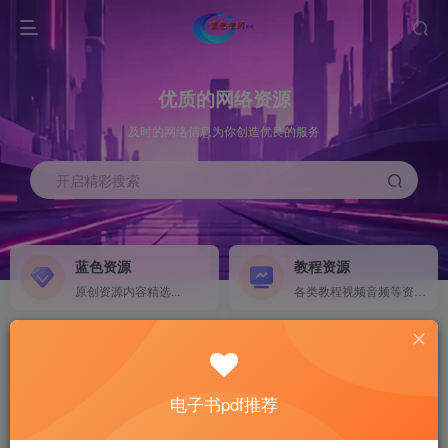
优质的网络资源
及时的网络信息为你创造优良的服务
开启精彩搜索
蓝色资源
教程资源
原创资源内容精选...
各类教程视频音频等资源...
源码搭建
素材资源
NEW
各类源码搭建...
海量素材,资源分享...
电子书pdf推荐
软件下载
电子书籍
GO
计算机 移动设备 软件下载....
电子书籍下载...