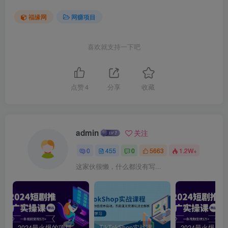
福缘网
网赚项目
喜欢就支持一下吧
点赞
4
分享
收藏
admin
关注
0
455
0
5663
1.2W+
这家伙很懒，什么都没有写...
2024最火爆的项目短剧推广实操课，一条视频变现5万+【附软件工具】
TikTokShop实战课程，手把手教你低成本启动，东南亚无货源玩法全解析