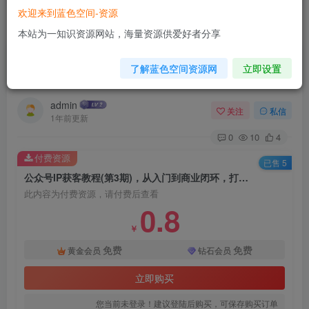
欢迎来到蓝色空间-资源
首页
网赚项目
正文
本站为一知识资源网站，海量资源供爱好者分享
公众号IP获客教程(第3期)，从入门到商业闭环，
了解蓝色空间资源网
立即设置
打造爆款文章，实现公众号高效变现
admin
关注
私信
1年前更新
0
10
4
付费资源
已售 5
公众号IP获客教程(第3期)，从入门到商业闭环，打造爆款文章，实现公众号高效变现
此内容为付费资源，请付费后查看
0.8
￥
免费
免费
黄金会员
钻石会员
立即购买
您当前未登录！建议登陆后购买，可保存购买订单