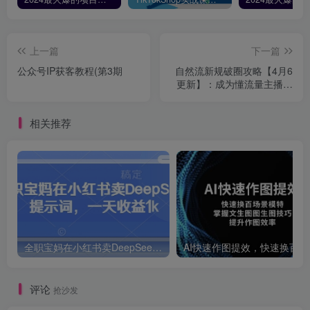
上一篇
下一篇
公众号IP获客教程(第3期
自然流新规破圈攻略【4月6
更新】：成为懂流量主播，
快速起号有方法
相关推荐
全职宝妈在小红书卖DeepSeek提示词，一天收益1k
AI快速作
评论
抢沙发