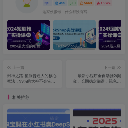
0
455
0
5663
1.2W+
这家伙很懒，什么都没有写...
2024最火爆的项目短剧推广实操课，一条视频变现5万+【附软件工具】
TikTokShop实战课程，手把手教你低成本启动，东南亚无货源玩法全解析
上一篇
下一篇
封神之路-征服普通人的核心
最新小程序全自动挂G掘
密法，99%的大神不会告诉
金，长期稳定靠谱，绿色短
你的核心真相
期暴利不夸张日入9张，小白
宝妈轻松上手【揭秘】
相关推荐