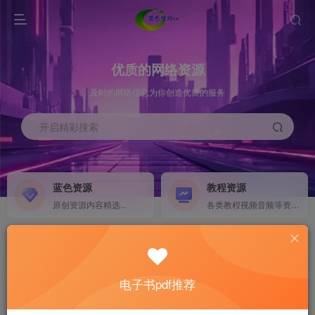
优质的网络资源
及时的网络信息为你创造优良的服务
开启精彩搜索
蓝色资源
教程资源
原创资源内容精选...
各类教程视频音频等资源...
源码搭建
素材资源
NEW
各类源码搭建...
海量素材,资源分享...
电子书pdf推荐
软件下载
电子书籍
GO
计算机 移动设备 软件下载....
电子书籍下载...