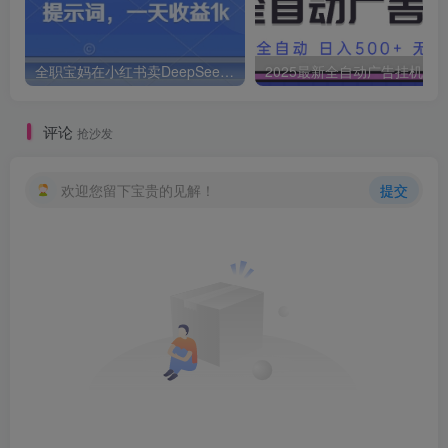
全职宝妈在小红书卖DeepSeek提示词，一天收益1k
2025最新全自动广告挂机 单机
评论
抢沙发
欢迎您留下宝贵的见解！
提交