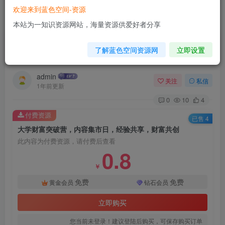
欢迎来到蓝色空间-资源
首页
网赚项目
正文
本站为一知识资源网站，海量资源供爱好者分享
大学财富突破营，内容集市日，经验共享，财富共
了解蓝色空间资源网
立即设置
创
admin
关注
私信
1年前更新
0
10
4
付费资源
已售 4
大学财富突破营，内容集市日，经验共享，财富共创
此内容为付费资源，请付费后查看
0.8
￥
免费
免费
黄金会员
钻石会员
立即购买
您当前未登录！建议登陆后购买，可保存购买订单