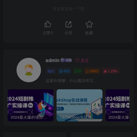
喜欢就支持一下吧
点赞
5
分享
收藏
admin
关注
0
455
0
5663
1.2W+
这家伙很懒，什么都没有写...
2024最火爆的项目短剧推广实操课，一条视频变现5万+【附软件工具】
TikTokShop实战课程，手把手教你低成本启动，东南亚无货源玩法全解析