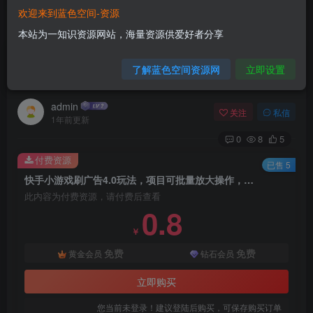
欢迎来到蓝色空间-资源
首页
自媒体类
正文
本站为一知识资源网站，海量资源供爱好者分享
快手小游戏刷广告4.0玩法，项目可批量放大操
了解蓝色空间资源网
立即设置
作，手机有电有网即可。单…
admin
关注
私信
1年前更新
0
8
5
付费资源
已售 5
快手小游戏刷广告4.0玩法，项目可批量放大操作，手机有电有网即可。单…
此内容为付费资源，请付费后查看
0.8
￥
免费
免费
黄金会员
钻石会员
立即购买
您当前未登录！建议登陆后购买，可保存购买订单