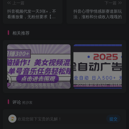
上一篇
下一篇
抖音视频代发一天3张+，不
抖音心理学情感新赛道新玩
看播放量，无粉丝要求【揭
法，涨粉和分成收入嘎嘎的
秘】
相关推荐
无脑操作！美女视频混剪，单号音乐任务轻松日入3张+
2025最新全自动广告挂机 单机
评论
抢沙发
欢迎您留下宝贵的见解！
提交