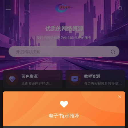
优质的网络资源
及时的网络信息为你创造优良的服务
开启精彩搜索
蓝色资源
教程资源
原创资源内容精选...
各类教程视频音频等资源...
源码搭建
素材资源
NEW
各类源码搭建...
海量素材,资源分享...
电子书pdf推荐
软件下载
电子书籍
GO
计算机 移动设备 软件下载....
电子书籍下载...