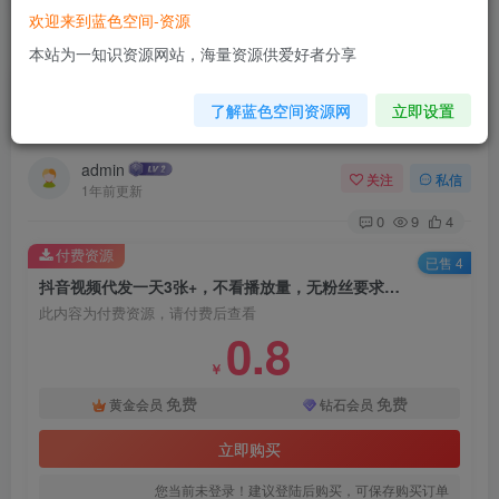
欢迎来到蓝色空间-资源
首页
自媒体类
正文
本站为一知识资源网站，海量资源供爱好者分享
抖音视频代发一天3张+，不看播放量，无粉丝要
了解蓝色空间资源网
立即设置
求【揭秘】
admin
关注
私信
1年前更新
0
9
4
付费资源
已售 4
抖音视频代发一天3张+，不看播放量，无粉丝要求【揭秘】
此内容为付费资源，请付费后查看
0.8
￥
免费
免费
黄金会员
钻石会员
立即购买
您当前未登录！建议登陆后购买，可保存购买订单