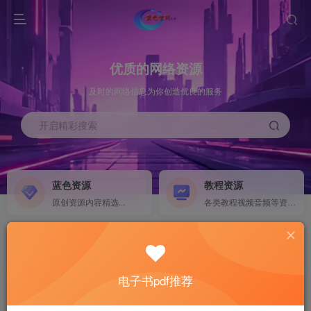
优质的网络资源
及时的网络信息为你创造优良的服务
开启精彩搜索
蓝色资源
教程资源
原创资源内容精选...
各类教程视频音频等资源...
源码搭建
素材资源
NEW
各类源码搭建...
海量素材,资源分享...
电子书pdf推荐
软件下载
电子书籍
GO
计算机 移动设备 软件下载....
电子书籍下载...