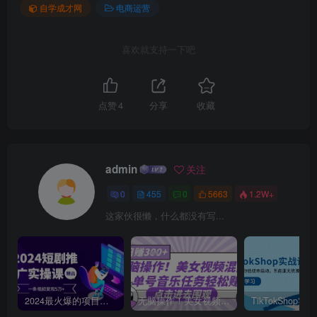
自学成才网
电商运营
喜欢就支持一下吧
点赞
4
分享
收藏
admin
关注
0
455
0
5663
1.2W+
这家伙很懒，什么都没有写...
2024最火爆的项目短剧推广实操课，一条视频变现5万+【附软件工具】
无脑操作！美女视频混剪，单号音乐任务轻松日入3张+