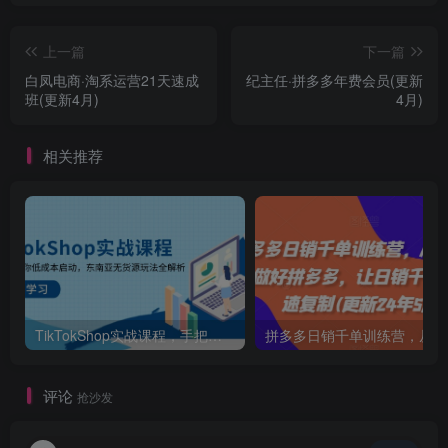
上一篇
下一篇
白凤电商·淘系运营21天速成
纪主任·拼多多年费会员(更新
班(更新4月)
4月)
相关推荐
TikTokShop实战课程，手把手教你低成本启动，东南亚无货源玩法全解析
拼多多日销千单训练营，从0开始带你做好拼多
评论
抢沙发