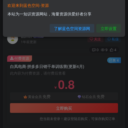
欢迎来到蓝色空间-资源
首页
电商运营
正文
本站为一知识资源网站，海量资源供爱好者分享
白凤电商·拼多多日销千单训练营(更新4月)
了解蓝色空间资源网
立即设置
admin
关注
私信
1年前更新
0
9
4
付费资源
已售 4
白凤电商·拼多多日销千单训练营(更新4月)
此内容为付费资源，请付费后查看
0.8
￥
免费
免费
黄金会员
钻石会员
立即购买
您当前未登录！建议登陆后购买，可保存购买订单