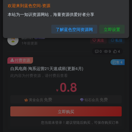
欢迎来到蓝色空间-资源
首页
电商运营
正文
本站为一知识资源网站，海量资源供爱好者分享
白凤电商·淘系运营21天速成班(更新4月)
了解蓝色空间资源网
立即设置
admin
关注
私信
1年前更新
0
9
4
付费资源
已售 4
白凤电商·淘系运营21天速成班(更新4月)
此内容为付费资源，请付费后查看
0.8
￥
免费
免费
黄金会员
钻石会员
立即购买
您当前未登录！建议登陆后购买，可保存购买订单