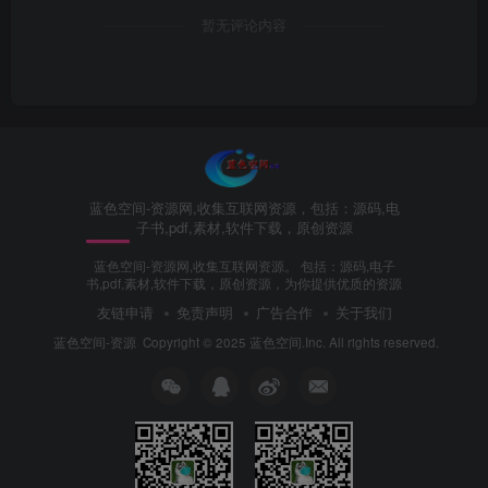
暂无评论内容
蓝色空间-资源网,收集互联网资源，包括：源码,电
子书,pdf,素材,软件下载，原创资源
蓝色空间-资源网,收集互联网资源。 包括：源码,电子
书,pdf,素材,软件下载，原创资源，为你提供优质的资源
友链申请
免责声明
广告合作
关于我们
蓝色空间-资源
Copyright © 2025 蓝色空间.Inc. All rights reserved.