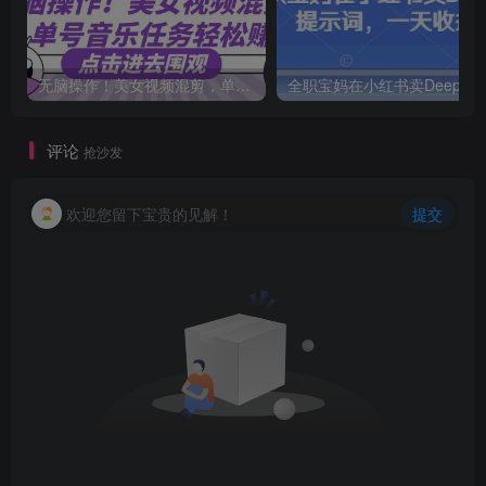
无脑操作！美女视频混剪，单号音乐任务轻松日入3张+
评论
抢沙发
欢迎您留下宝贵的见解！
提交