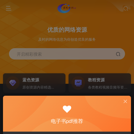
优质的网络资源
及时的网络信息为你创造优良的服务
开启精彩搜索
蓝色资源
教程资源
原创资源内容精选...
各类教程视频音频等资源...
源码搭建
素材资源
NEW
各类源码搭建...
海量素材,资源分享...
电子书pdf推荐
软件下载
电子书籍
GO
计算机 移动设备 软件下载....
电子书籍下载...