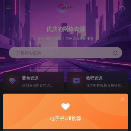
优质的网络资源
及时的网络信息为你创造优良的服务
开启精彩搜索
蓝色资源
教程资源
原创资源内容精选...
各类教程视频音频等资源...
源码搭建
素材资源
NEW
各类源码搭建...
海量素材,资源分享...
电子书pdf推荐
软件下载
电子书籍
GO
计算机 移动设备 软件下载....
电子书籍下载...