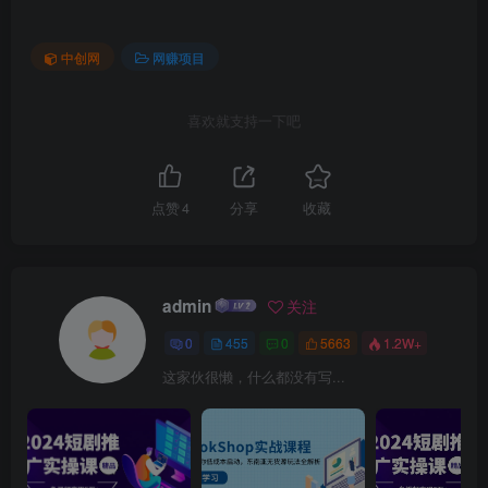
中创网
网赚项目
喜欢就支持一下吧
点赞
4
分享
收藏
admin
关注
0
455
0
5663
1.2W+
这家伙很懒，什么都没有写...