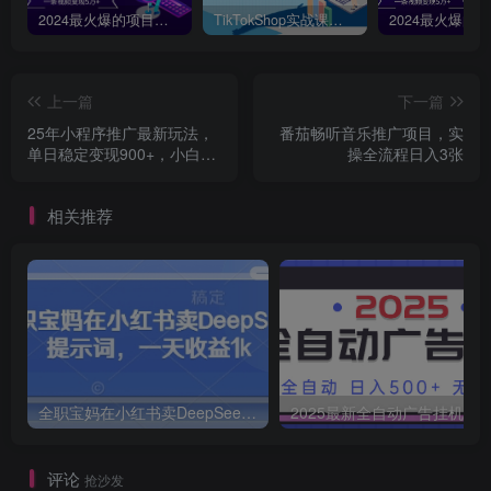
2024最火爆的项目短剧推广实操课，一条视频变现5万+【附软件工具】
TikTokShop实战课程，手把手教你低成本启动，东南亚无货源玩法全解析
上一篇
下一篇
25年小程序推广最新玩法，
番茄畅听音乐推广项目，实
单日稳定变现900+，小白轻
操全流程日入3张
松上手
相关推荐
全职宝妈在小红书卖DeepSeek提示词，一天收益1k
2025最新全自动广告挂机 单机
评论
抢沙发