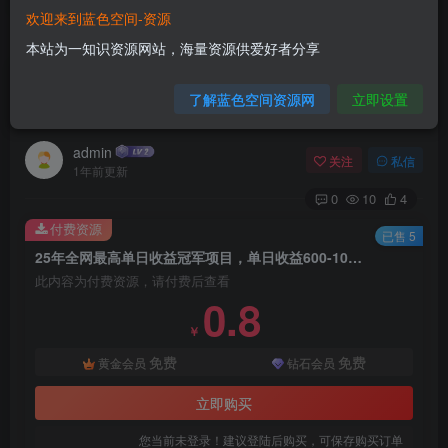
欢迎来到蓝色空间-资源
首页
网赚项目
正文
本站为一知识资源网站，海量资源供爱好者分享
25年全网最高单日收益冠军项目，单日收益600-
了解蓝色空间资源网
立即设置
1000美金
admin
关注
私信
1年前更新
0
10
4
付费资源
已售 5
25年全网最高单日收益冠军项目，单日收益600-1000美金
此内容为付费资源，请付费后查看
0.8
￥
免费
免费
黄金会员
钻石会员
立即购买
您当前未登录！建议登陆后购买，可保存购买订单