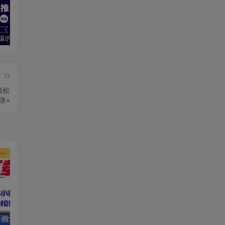
2024最火爆的项目短剧推广实操课 一条视频变现5万+(附软件工具
无脑操作！美女视频混剪，单号音乐任务轻松日入3张+
全职宝妈在小红书卖DeepSeek提示词，一天收益1k
篇
轻松
张+
电脑挂机应用下载，单机每天俩小时300+管道收益每天轻松日入1000+
视频号历史科普赛道，条条作品10W+，多平台发布，助你变现收益翻倍