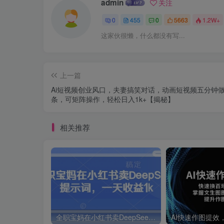
admin
关注
0
455
0
5663
1.2W+
这家伙很懒，什么都没有写...
上一篇
Ai短视频创业风口，夫妻搞笑对话，动画短视频五分钟
条，可矩阵操作，轻松日入1k+【揭秘】
相关推荐
全职宝妈在小红书卖DeepSeek提示词，一天收益1k