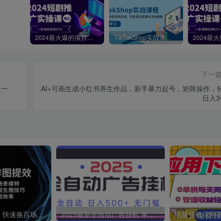
2024最火爆的项目短剧推广实操课，一条视频变现5万+【附软件工具】
TikTokShop实战课程，手把手教你低成本启动，东南亚无货源玩法全解析
下一
做一
AI+可画生成小红书养生作品，新手暴力起号，矩阵操作，
日入3
AI快速作图提效，快速换百场景模特，掌握文生图图生图技巧，提升作图效率
2025最新全自动广告挂机 单机500+实操分享 小白可无脑操作