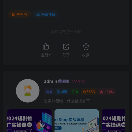
中创网
网赚项目
喜欢就支持一下吧
点赞
5
分享
收藏
admin
关注
0
455
0
5663
1.2W+
这家伙很懒，什么都没有写...