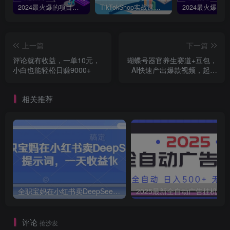
2024最火爆的项目短剧推广实操课，一条视频变现5万+【附软件工具】
TikTokShop实战课程，手把手教你低成本启动，东南亚无货源玩法全解析
上一篇
下一篇
评论就有收益，一单10元，
蝴蝶号器官养生赛道+豆包，
小白也能轻松日赚9000+
AI快速产出爆款视频，起号
快，带货超级猛，日入四位
数
相关推荐
全职宝妈在小红书卖DeepSeek提示词，一天收益1k
2025最新全自动广告挂机 单机
评论
抢沙发