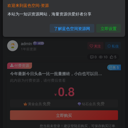
欢迎来到蓝色空间-资源
首页
网赚项目
正文
本站为一知识资源网站，海量资源供爱好者分享
今年最新今日头条一比一批量搬砖，小白也可以日
了解蓝色空间资源网
立即设置
赚千元
admin
关注
私信
1年前更新
0
10
5
付费资源
已售 5
今年最新今日头条一比一批量搬砖，小白也可以日赚千元
此内容为付费资源，请付费后查看
0.8
￥
免费
免费
黄金会员
钻石会员
立即购买
您当前未登录！建议登陆后购买，可保存购买订单