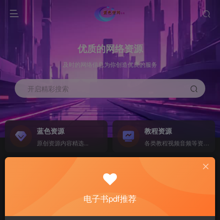
优质的网络资源
及时的网络信息为你创造优良的服务
开启精彩搜索
蓝色资源
教程资源
原创资源内容精选...
各类教程视频音频等资源...
源码搭建
素材资源
NEW
各类源码搭建...
海量素材,资源分享...
电子书pdf推荐
软件下载
电子书籍
GO
计算机 移动设备 软件下载....
电子书籍下载...