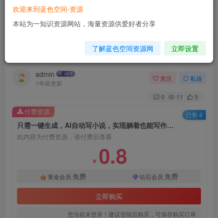
欢迎来到蓝色空间-资源
首页
AI技术
正文
本站为一知识资源网站，海量资源供爱好者分享
只需一键生成，AI自动写小说，实现躺着也能写
了解蓝色空间资源网
立即设置
作，每月收益过1w【揭秘】
admin
关注
私信
1年前更新
0
11
5
付费资源
已售 4
只需一键生成，AI自动写小说，实现躺着也能写作，每月收益过1w【揭秘】
此内容为付费资源，请付费后查看
0.8
￥
免费
免费
黄金会员
钻石会员
立即购买
您当前未登录！建议登陆后购买，可保存购买订单