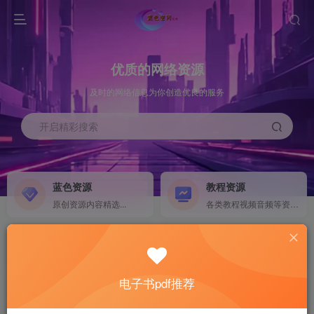
优质的网络资源
及时的网络信息为你创造优良的服务
开启精彩搜索
蓝色资源
教程资源
原创资源内容精选...
各类教程视频音频等资源...
源码搭建
素材资源
NEW
各类源码搭建...
海量素材,资源分享...
电子书pdf推荐
软件下载
电子书籍
GO
计算机 移动设备 软件下载....
电子书籍下载...