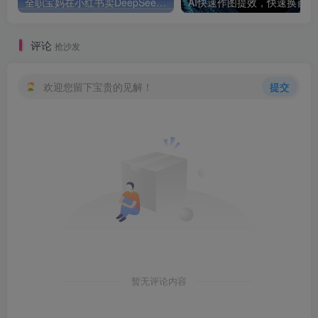
全职宝妈在小红书卖DeepSeek提示词，一天收益1k
AI快速作
评论
抢沙发
欢迎您留下宝贵的见解！
提交
暂无评论内容