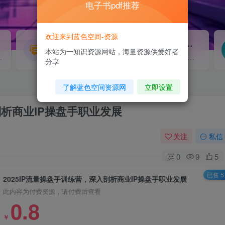
电子书pdf推荐
欢迎来到蓝色空间-资源
源码搭建
素材资源
NEW
本站为一知识资源网站，海量资源供爱好者
源...
各类源码搭建...
海量素材,资源分享...
分享
了解蓝色空间资源网
立即设置
剖析商业IP操盘手职业发展
关注
私信
0
9
5
已售 5
2025IP流量操盘手训练营，深入剖析商业IP操盘手职业发展
此内容为付费资源，请付费后查看
0.8
￥