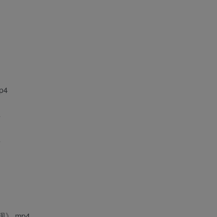
p4
4
4
》.mp4