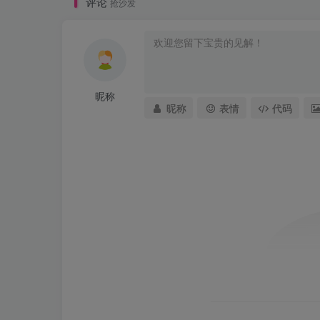
评论
抢沙发
昵称
昵称
表情
代码