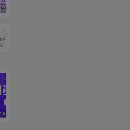
无脑操作！美女视频混剪，单号音乐任务轻松日入3张+
TikTokShop实战课程，手把手教你低成本启动，东南亚无货源玩法全解析
全职宝妈在小红书卖DeepSeek提示词，一天收益1k
篇
纯手
秘】
一个热门信息差项目，扣子空间邀请码无脑搬运，2小时赚300元。
电脑挂机应用下载，单机每天俩小时300+管道收益每天轻松日入1000+