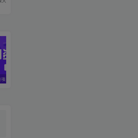
放大
一个热门信息差项目，扣子空间邀请码无脑搬运，2小时赚300元。
零撸项目，同程旅行优惠券回收，一单赚5~30元【保姆级教程】