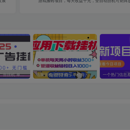
发展
游戏搬砖项目，每天收益千元，全自动挂机可矩阵
2025最新全自动广告挂机 单机500+实操分享 小白可无脑操作
电脑挂机应用下载，单机每天俩小时300+管道收益每天轻松日入1000+