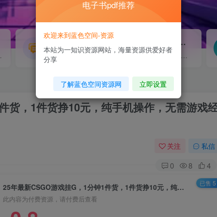
电子书pdf推荐
欢迎来到蓝色空间-资源
源码搭建
素材资源
NEW
本站为一知识资源网站，海量资源供爱好者
源...
各类源码搭建...
海量素材,资源分享...
分享
了解蓝色空间资源网
立即设置
钟1件货，1件货挣10元，纯手机操作，无需游戏
关注
私信
0
8
4
已售 5
25年最新CSGO游戏挂G，1分钟1件货，1件货挣10元，纯手机操作，无需游戏经验【揭秘】
此内容为付费资源，请付费后查看