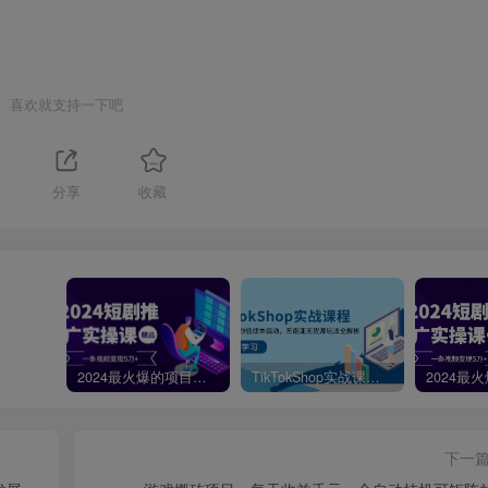
喜欢就支持一下吧
分享
收藏
2024最火爆的项目短剧推广实操课，一条视频变现5万+【附软件工具】
TikTokShop实战课程，手把手教你低成本启动，东南亚无货源玩法全解析
下一