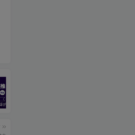
2024最火爆的项目短剧推广实操课 一条视频变现5万+(附软件工具
无脑操作！美女视频混剪，单号音乐任务轻松日入3张+
全职宝妈在小红书卖DeepSeek提示词，一天收益1k
篇