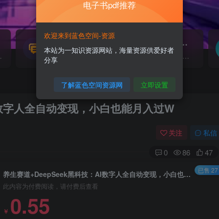
电子书pdf推荐
欢迎来到蓝色空间-资源
源码搭建
素材资源
NEW
本站为一知识资源网站，海量资源供爱好者
源...
各类源码搭建...
海量素材,资源分享...
分享
了解蓝色空间资源网
立即设置
AI数字人全自动变现，小白也能月入过W
关注
私信
0
86
47
已售 27
养生赛道+DeepSeek黑科技：AI数字人全自动变现，小白也能月入过W
此内容为付费阅读，请付费后查看
0.55
￥