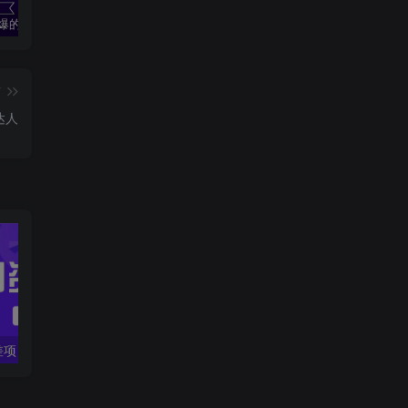
2024最火爆的项目短剧推广实操课 一条视频变现5万+(附软件工具
无脑操作！美女视频混剪，单号音乐任务轻松日入3张+
全职宝妈在小红书卖DeepSeek提示词，一天收益1k
篇
达人
一个热门信息差项目，扣子空间邀请码无脑搬运，2小时赚300元。
拼多多日销千单训练营，从0开始带你做好拼多多，让日销千单可以快速复制(更新25年4月)