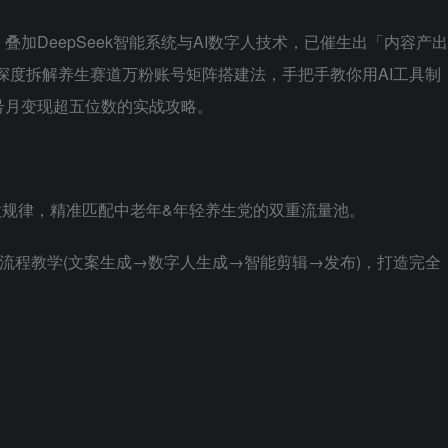
加DeepSeek智能系统与AI数字人技术，已催生出「内容产出
深度拆解养生赛道万粉账号矩阵搭建法，手把手教你用AI工具制
号月变现超五位数的实战攻略。
赞爆款规律，精准匹配中老年&年轻养生党的双重流量池。
数字人全流程教学(文案生成→数字人生成→智能剪辑→发布)，打造完全