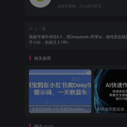
这家伙很懒，什么都没有写...
上一篇
视频号佛学禅语6.0，用Deepseek+即梦ai，做纯原创
手小白，也能月入1W+
相关推荐
全职宝妈在小红书卖DeepSeek提示词，一天收益1k
评论
抢沙发