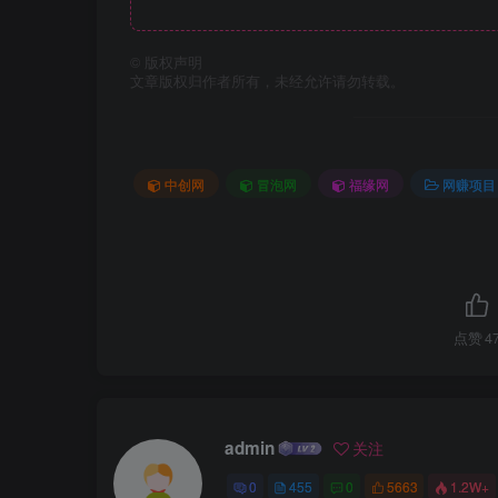
©
版权声明
文章版权归作者所有，未经允许请勿转载。
中创网
冒泡网
福缘网
网赚项目
点赞
4
admin
关注
0
455
0
5663
1.2W+