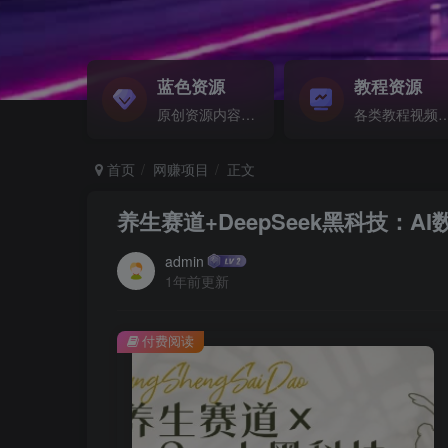
蓝色资源
教程资源
原创资源内容精选...
各类教程视频音频等资
首页
网赚项目
正文
养生赛道+DeepSeek黑科技：
admin
1年前更新
付费阅读