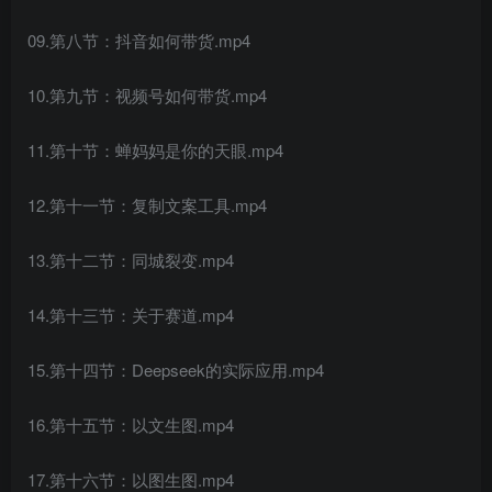
09.第八节：抖音如何带货.mp4
10.第九节：视频号如何带货.mp4
11.第十节：蝉妈妈是你的天眼.mp4
12.第十一节：复制文案工具.mp4
13.第十二节：同城裂变.mp4
14.第十三节：关于赛道.mp4
15.第十四节：Deepseek的实际应用.mp4
16.第十五节：以文生图.mp4
17.第十六节：以图生图.mp4