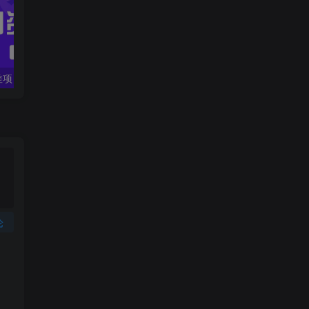
一个热门信息差项目，扣子空间邀请码无脑搬运，2小时赚300元。
拼多多日销千单训练营，从0开始带你做好拼多多，让日销千单可以快速复制(更新25年4月)
论