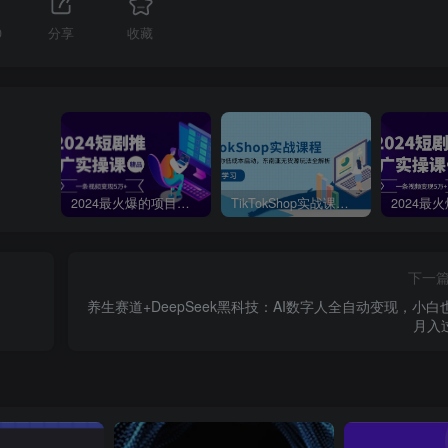
0
分享
收藏
2024最火爆的项目短剧推广实操课，一条视频变现5万+【附软件工具】
TikTokShop实战课程，手把手教你低成本启动，东南亚无货源玩法全解析
下一
养生赛道+DeepSeek黑科技：AI数字人全自动变现，小白
月入