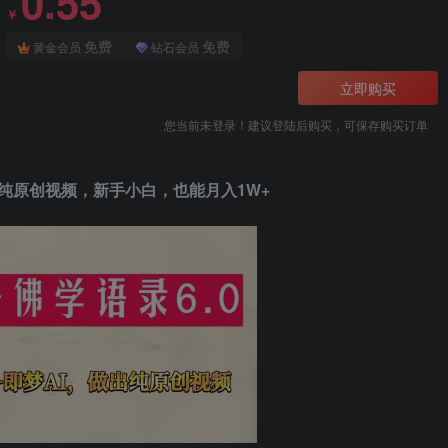
0.55
￥
免费
免费
黄金会员
钻石会员
立即购买
您当前未登录！建议登陆后购买，可保存购买订单
i，做纯原创视频，新手小白，也能月入1W+