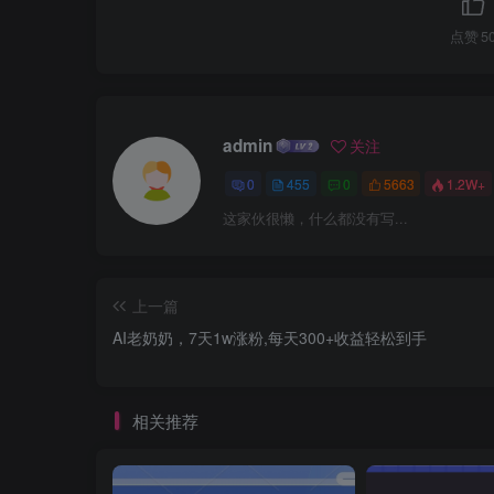
点赞
5
admin
关注
0
455
0
5663
1.2W+
这家伙很懒，什么都没有写...
上一篇
AI老奶奶，7天1w涨粉,每天300+收益轻松到手
相关推荐