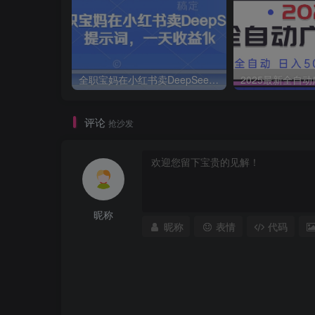
全职宝妈在小红书卖DeepSeek提示词，一天收益1k
评论
抢沙发
昵称
昵称
表情
代码