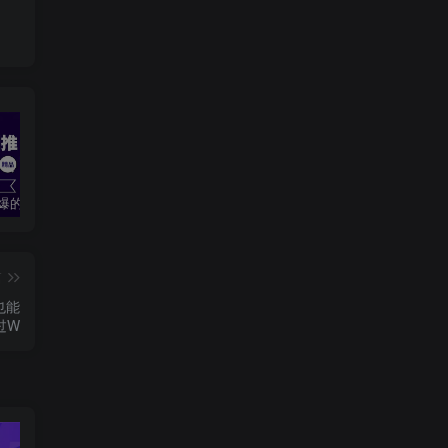
2024最火爆的项目短剧推广实操课 一条视频变现5万+(附软件工具
无脑操作！美女视频混剪，单号音乐任务轻松日入3张+
全职宝妈在小红书卖DeepSeek提示词，一天收益1k
篇
也能
过W