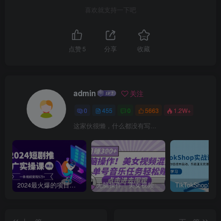
喜欢就支持一下吧
点赞
5
分享
收藏
admin
关注
0
455
0
5663
1.2W+
这家伙很懒，什么都没有写...
2024最火爆的项目短剧推广实操课，一条视频变现5万+【附软件工具】
无脑操作！美女视频混剪，单号音乐任务轻松日入3张+