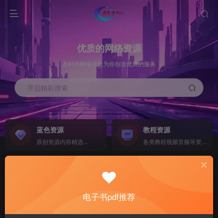
优质的网络资源
及时的网络信息为你创造优良的服务
开启精彩搜索
蓝色资源
教程资源
原创资源内容精选...
各类教程视频音频等资源...
源码搭建
素材资源
NEW
各类源码搭建...
海量素材,资源分享...
电子书pdf推荐
软件下载
电子书籍
GO
计算机 移动设备 软件下载....
电子书籍下载...