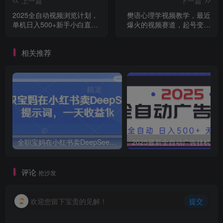
上一篇
下一篇
2025全自动视频浏览计划，
樊语心理学视频教学，最近
单机日入500+新手小白直接
爆火的视频赛道，起号变现
开干
收徒带书等(含素材)
相关推荐
全职宝妈在小红书卖DeepSeek提示词，一天收益1k
2025最新全自动广告挂机 单机
评论
抢沙发
欢迎您留下宝贵的见解！
提交