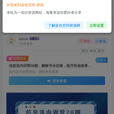
欢迎来到蓝色空间-资源
首页
AI技术
正文
本站为一知识资源网站，海量资源供爱好者分享
信息流内训营28期，解账号冷启难，提升投放效
了解蓝色空间资源网
立即设置
果，掌握AI用法
admin
关注
私信
1年前更新
0
9
5
免费阅读
已售 4
信息流内训营28期，解账号冷启难，提升投放效果，掌握AI用法
此内容为免费阅读，请登录后查看
登录查看