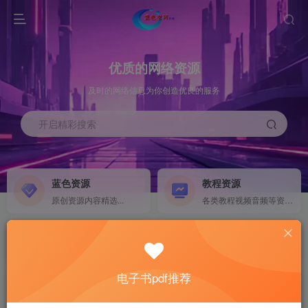
优质的网络资源
及时的网络信息为你创造优良的服务
开启精彩搜索
蓝色资源
教程资源
原创资源内容精选...
各类教程视频音频等资源...
源码搭建
素材资源
NEW
各类源码搭建...
海量素材,资源分享...
电子书pdf推荐
软件下载
电子书籍
GO
计算机 移动设备 软件下载....
电子书籍下载...