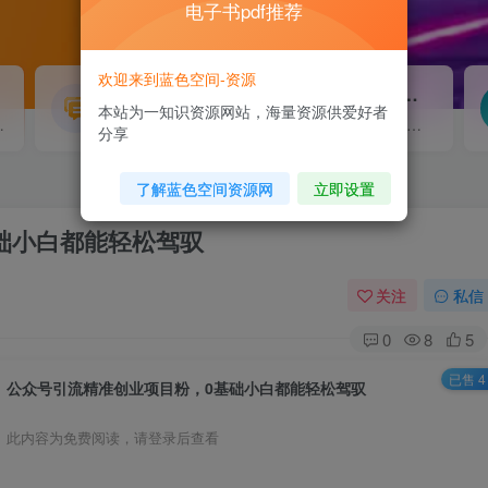
电子书pdf推荐
欢迎来到蓝色空间-资源
源码搭建
素材资源
NEW
本站为一知识资源网站，海量资源供爱好者
源...
各类源码搭建...
海量素材,资源分享...
分享
了解蓝色空间资源网
立即设置
础小白都能轻松驾驭
关注
私信
0
8
5
已售 4
公众号引流精准创业项目粉，0基础小白都能轻松驾驭
此内容为免费阅读，请登录后查看