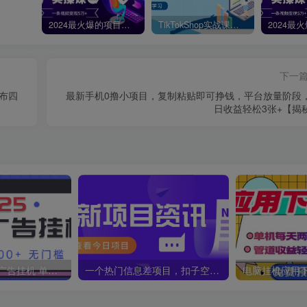
2024最火爆的项目短剧推广实操课，一条视频变现5万+【附软件工具】
TikTokShop实战课程，手把手教你低成本启动，东南亚无货源玩法全解析
下一
布四
最新手机0撸小项目，复制粘贴即可挣钱，平台放量阶段
日收益轻松3张+【揭
2025最新全自动广告挂机 单机500+实操分享 小白可无脑操作
一个热门信息差项目，扣子空间邀请码无脑搬运，2小时赚300元。