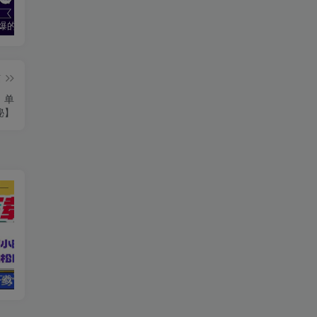
2024最火爆的项目短剧推广实操课 一条视频变现5万+(附软件工具
无脑操作！美女视频混剪，单号音乐任务轻松日入3张+
全职宝妈在小红书卖DeepSeek提示词，一天收益1k
篇
，单
秘】
电脑挂机应用下载，单机每天俩小时300+管道收益每天轻松日入1000+
零撸项目，同程旅行优惠券回收，一单赚5~30元【保姆级教程】