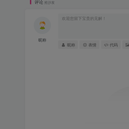
评论
抢沙发
昵称
昵称
表情
代码