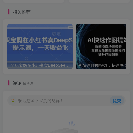
达人
握AI用法
相关推荐
全职宝妈在小红书卖DeepSeek提示词，一天收益1k
AI快速作
评论
抢沙发
欢迎您留下宝贵的见解！
提交