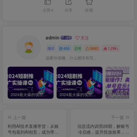
点赞
4
分享
收藏
admin
关注
0
455
0
5663
1.2W+
这家伙很懒，什么都没有写...
2024最火爆的项目短剧推广实操课，一条视频变现5万+【附软件工具】
2024最火爆的项目短剧推广实操课 一条视频变现5万+(附软件工具
上一篇
下一篇
利用AI技术直播带货：从账
信息流内训营28期，解账号
号包装到AI创意，成为带货
冷启难，提升投放效果，掌