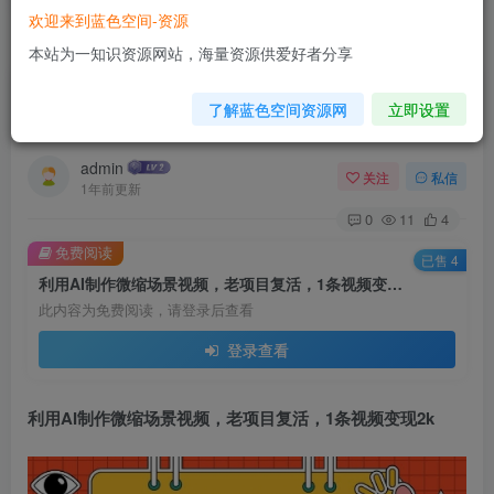
欢迎来到蓝色空间-资源
首页
AI技术
正文
本站为一知识资源网站，海量资源供爱好者分享
利用AI制作微缩场景视频，老项目复活，1条视频
了解蓝色空间资源网
立即设置
变现2k
admin
关注
私信
1年前更新
0
11
4
免费阅读
已售 4
利用AI制作微缩场景视频，老项目复活，1条视频变现2k
此内容为免费阅读，请登录后查看
登录查看
利用
AI制作微缩场景视频
，老项目复活，1条视频变现2k