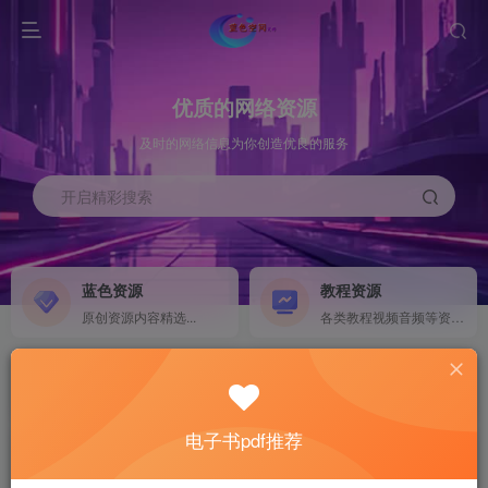
优质的网络资源
及时的网络信息为你创造优良的服务
开启精彩搜索
蓝色资源
教程资源
原创资源内容精选...
各类教程视频音频等资源...
源码搭建
素材资源
NEW
各类源码搭建...
海量素材,资源分享...
电子书pdf推荐
软件下载
电子书籍
GO
计算机 移动设备 软件下载....
电子书籍下载...