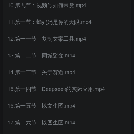
10.第九节：视频号如何带货.mp4
11.第十节：蝉妈妈是你的天眼.mp4
12.第十一节：复制文案工具.mp4
13.第十二节：同城裂变.mp4
14.第十三节：关于赛道.mp4
15.第十四节：Deepseek的实际应用.mp4
16.第十五节：以文生图.mp4
17.第十六节：以图生图.mp4