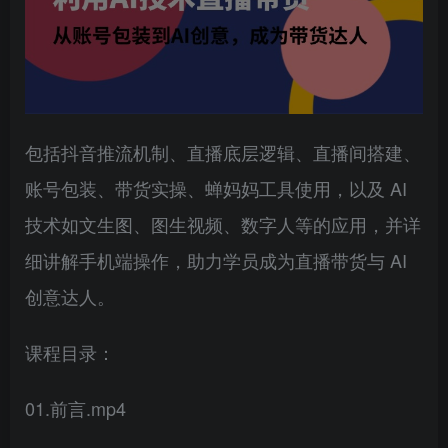
包括抖音推流机制、直播底层逻辑、直播间搭建、
账号包装、带货实操、蝉妈妈工具使用，以及 AI
技术如文生图、图生视频、数字人等的应用，并详
细讲解手机端操作，助力学员成为直播带货与 AI
创意达人。
课程目录：
01.前言.mp4