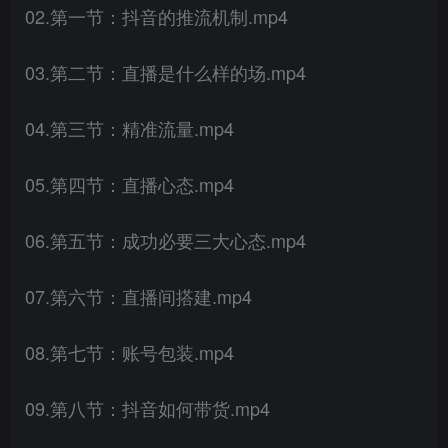
02.第一节：抖音的推流机制.mp4
03.第二节：直播是什么样的场.mp4
04.第三节：精准流量.mp4
05.第四节：直播心态.mp4
06.第五节：成功必要三大心态.mp4
07.第六节：直播间搭建.mp4
08.第七节：账号包装.mp4
09.第八节：抖音如何带货.mp4