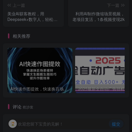
上一篇
下一篇
美业AI获客教程，用
利用AI制作微缩场景视频，
Deepseek+数字人，轻松玩
老项目复活，1条视频变现2k
转抖音直播间
相关推荐
AI快速作图提效，快速换百场景模特，掌握文生图图生图技巧，提升作图效率
2025最新全自动广告挂机 单机
评论
抢沙发
欢迎您留下宝贵的见解！
提交