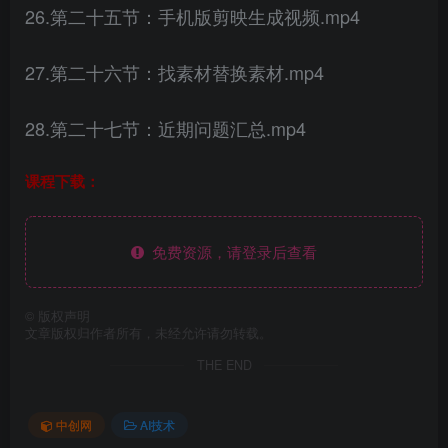
26.第二十五节：手机版剪映生成视频.mp4
27.第二十六节：找素材替换素材.mp4
28.第二十七节：近期问题汇总.mp4
课程下载：
免费资源，请登录后查看
©
版权声明
文章版权归作者所有，未经允许请勿转载。
THE END
中创网
AI技术