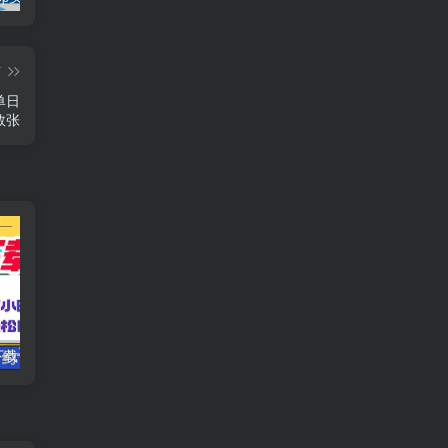
篇
单日
数张
电脑挂机应用下载，单机每天俩小时300+管道收益每天轻松日入1000+
一个热门信息差项目，扣子空间邀请码无脑搬运，2小时赚300元。