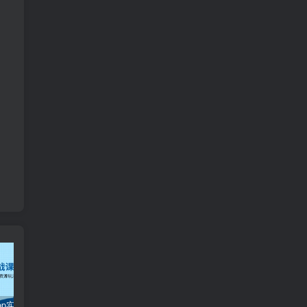
TikTokShop实战课程，手把手教你低成本启动，东南亚无货源玩法全解析
2024最火爆的项目短剧推广实操课 一条视频变现5万+(附软件工具
全职宝妈在小红书卖DeepSeek提示词，一天收益1k