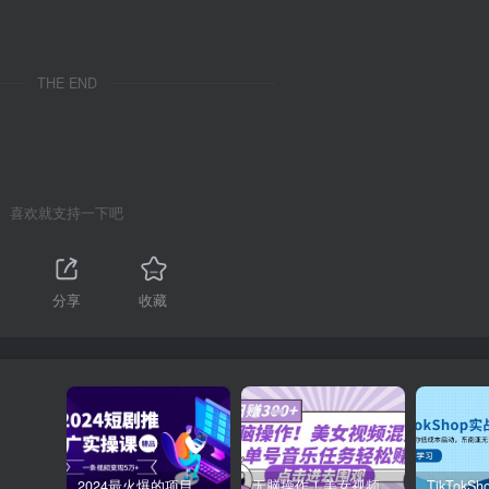
THE END
喜欢就支持一下吧
分享
收藏
2024最火爆的项目短剧推广实操课，一条视频变现5万+【附软件工具】
无脑操作！美女视频混剪，单号音乐任务轻松日入3张+