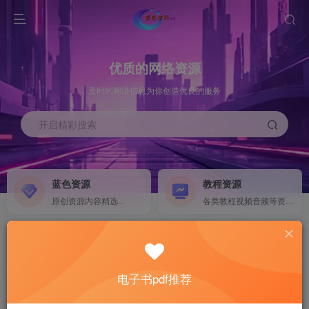
优质的网络资源
及时的网络信息为你创造优良的服务
开启精彩搜索
蓝色资源
教程资源
原创资源内容精选...
各类教程视频音频等资源...
源码搭建
素材资源
NEW
各类源码搭建...
海量素材,资源分享...
电子书pdf推荐
软件下载
电子书籍
GO
计算机 移动设备 软件下载....
电子书籍下载...