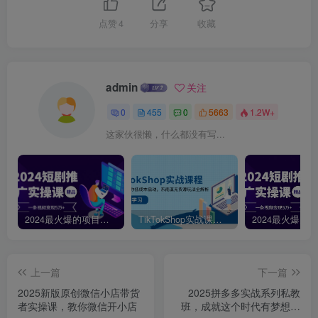
点赞
4
分享
收藏
admin
关注
0
455
0
5663
1.2W+
这家伙很懒，什么都没有写...
2024最火爆的项目短剧推广实操课，一条视频变现5万+【附软件工具】
TikTokShop实战课程，手把手教你低成本启动，东南亚无货源玩法全解析
上一篇
下一篇
2025新版原创微信小店带货
2025拼多多实战系列私教
者实操课，教你微信开小店
班，成就这个时代有梦想的