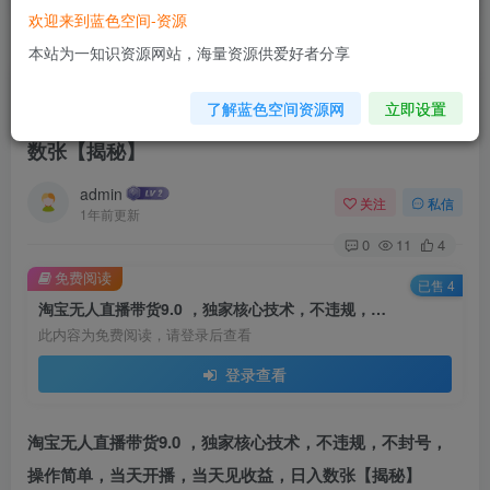
欢迎来到蓝色空间-资源
首页
电商运营
正文
本站为一知识资源网站，海量资源供爱好者分享
淘宝无人直播带货9.0 ，独家核心技术，不违规，
了解蓝色空间资源网
立即设置
不封号，操作简单，当天开播，当天见收益，日入
数张【揭秘】
admin
关注
私信
1年前更新
0
11
4
免费阅读
已售 4
淘宝无人直播带货9.0 ，独家核心技术，不违规，不封号，操作简单，当天开播，当天见收益，日入数张【揭秘】
此内容为免费阅读，请登录后查看
登录查看
淘宝无人直播带货9.0 ，独家核心技术，不违规，不封号，
操作简单，当天开播，当天见收益，日入数张【揭秘】