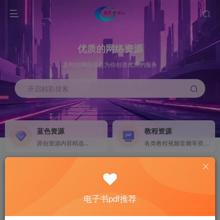
优质的网络资源
及时的网络信息为你创造优良的服务
开启精彩搜索
蓝色资源
教程资源
原创资源内容精选...
各类教程视频音频等资源...
源码搭建
素材资源
NEW
各类源码搭建...
海量素材,资源分享...
电子书pdf推荐
软件下载
电子书籍
GO
计算机 移动设备 软件下载....
电子书籍下载...