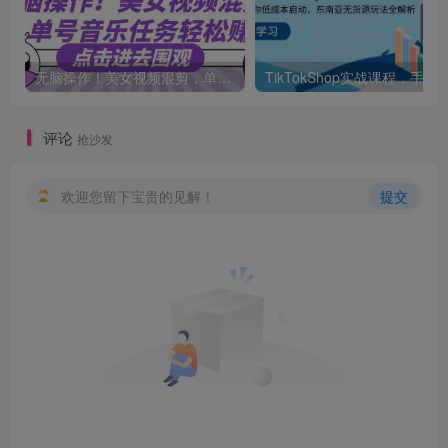
无脑操作！美女视频混剪，单号音乐任务轻松日入3张+
TikTokShop实战课程，手把手教你低成本启动，
评论
抢沙发
欢迎您留下宝贵的见解！
提交