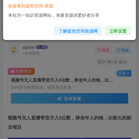
欢迎来到蓝色空间-资源
首页
电商运营
正文
本站为一知识资源网站，海量资源供爱好者分享
视频号无人直播带货月入5位数，挣老年人的钱，
了解蓝色空间资源网
立即设置
比较火的副业项目
admin
关注
私信
1年前更新
0
12
4
免费阅读
已售 4
视频号无人直播带货月入5位数，挣老年人的钱，比较火的副业项目
此内容为免费阅读，请登录后查看
登录查看
视频号无人直播带货
月入5位数，挣老年人的钱，比较火的副
业项目