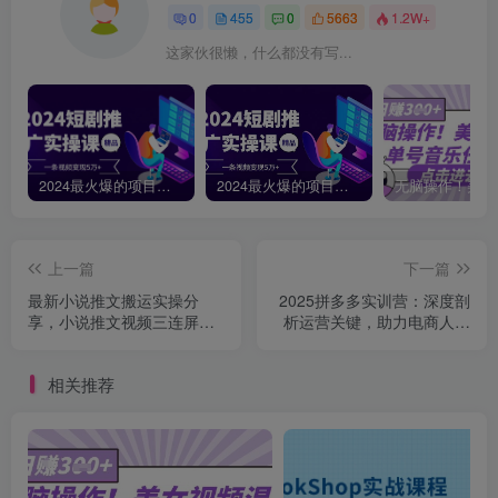
0
455
0
5663
1.2W+
这家伙很懒，什么都没有写...
2024最火爆的项目短剧推广实操课，一条视频变现5万+【附软件工具】
2024最火爆的项目短剧推广实操课 一条视频变现5万+(附软件工具
上一篇
下一篇
最新小说推文搬运实操分
2025拼多多实训营：深度剖
享，小说推文视频三连屏搬
析运营关键，助力电商人快
运玩法
速提升
相关推荐